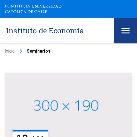
Instituto de Economía
keyboard_arrow_right
Inicio
Seminarios