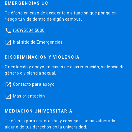
EMERGENCIAS UC
Teléfono en caso de accidente o situación que ponga en
riesgo tu vida dentro de algún campus.
phone
(56)95504 5000
launch
Ir al sitio de Emergencias
DISCRIMINACIÓN Y VIOLENCIA
Orientación y apoyo en casos de discriminación, violencia de
género o violencia sexual.
launch
Contacto para apoyo
launch
Más orientación
MEDIACIÓN UNIVERSITARIA
Teléfonos para orientación y consejo si se ha vulnerado
alguno de tus derechos en la universidad.