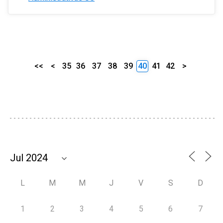
<<
<
35
36
37
38
39
40
41
42
>
L
M
M
J
V
S
D
1
2
3
4
5
6
7