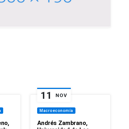
11
NOV
a
Macroeconomía
eno,
Andrés Zambrano,