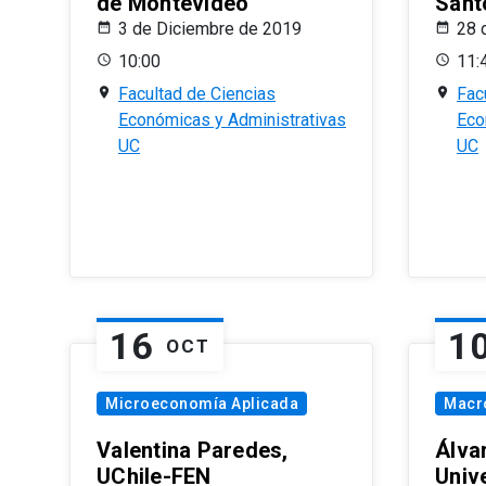
de Montevideo
Sant
3 de Diciembre de 2019
28 
10:00
11:
Facultad de Ciencias
Fac
Económicas y Administrativas
Eco
UC
UC
16
1
OCT
Microeconomía Aplicada
Macr
Valentina Paredes,
Álva
UChile-FEN
Univ