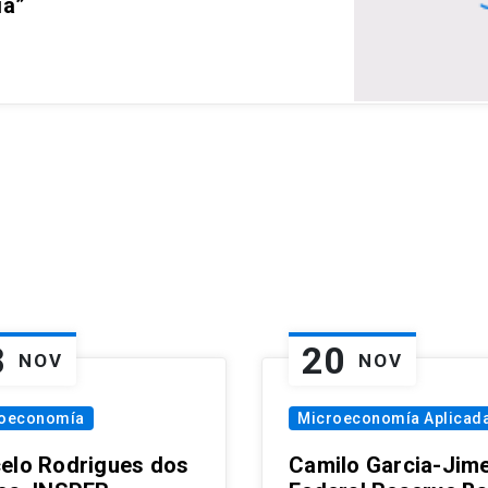
ia”
8
20
NOV
NOV
oeconomía
Microeconomía Aplicad
elo Rodrigues dos
Camilo Garcia-Jim