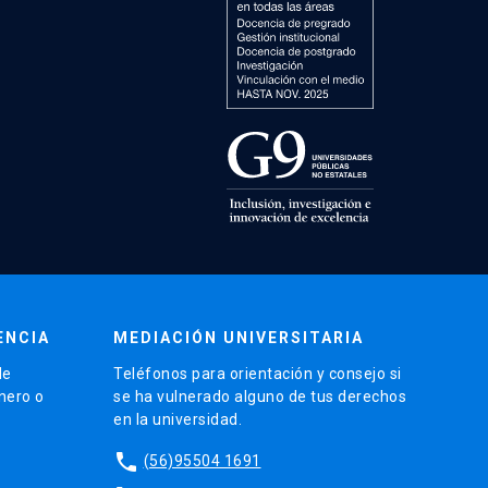
ENCIA
MEDIACIÓN UNIVERSITARIA
de
Teléfonos para orientación y consejo si
énero o
se ha vulnerado alguno de tus derechos
en la universidad.
phone
(56)95504 1691