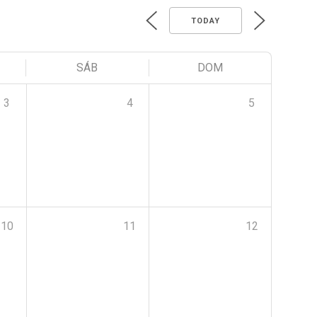
TODAY
SÁB
DOM
3
4
5
10
11
12