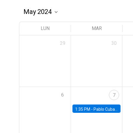
LUN
MAR
29
30
6
7
1:35 PM -
Pablo Cuba, FED Board