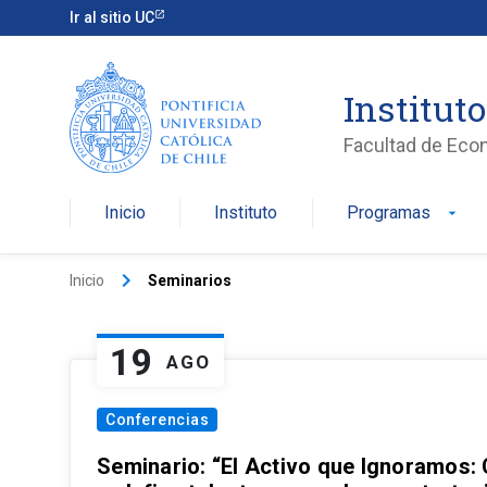
Ir al sitio UC
Institut
Facultad de Eco
Inicio
Instituto
Programas
arrow_drop_down
keyboard_arrow_right
Inicio
Seminarios
19
AGO
Conferencias
Seminario: “El Activo que Ignoramos: