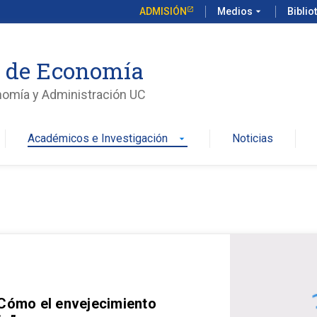
ADMISIÓN
Medios
arrow_drop_down
Biblio
o de Economía
nomía y Administración UC
Académicos e Investigación
Noticias
arrow_drop_down
 Cómo el envejecimiento