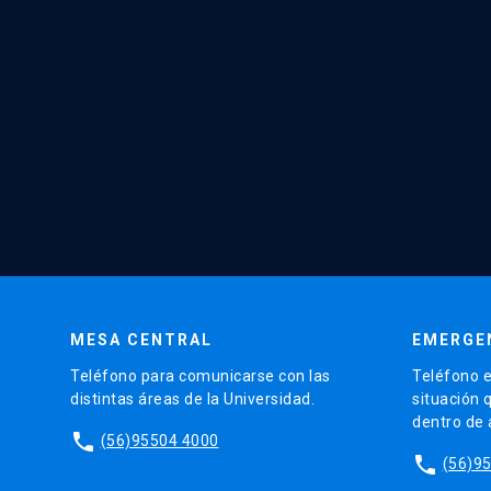
MESA CENTRAL
EMERGE
Teléfono para comunicarse con las
Teléfono e
distintas áreas de la Universidad.
situación 
dentro de
phone
(56)95504 4000
phone
(56)9