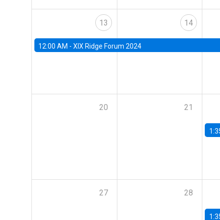
13
14
12:00 AM -
XIX Ridge Forum 2024
20
21
1:3
27
28
1:3