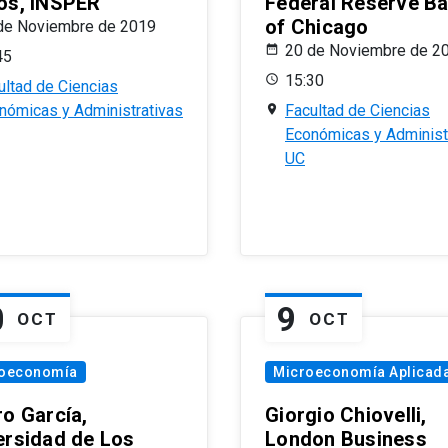
os, INSPER
Federal Reserve B
of Chicago
de Noviembre de 2019
20 de Noviembre de 2
45
15:30
ultad de Ciencias
nómicas y Administrativas
Facultad de Ciencias
Económicas y Administ
UC
0
9
OCT
OCT
oeconomía
Microeconomía Aplicad
ro García,
Giorgio Chiovelli,
ersidad de Los
London Business