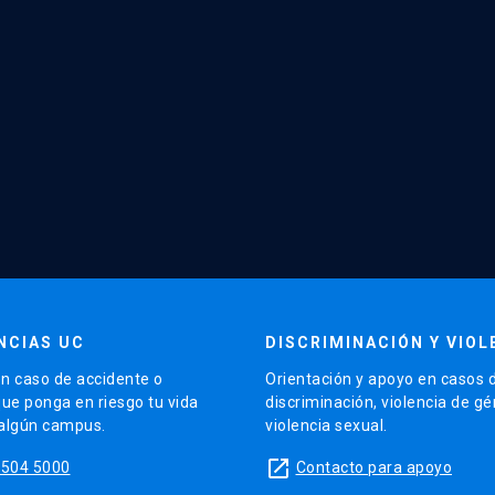
NCIAS UC
DISCRIMINACIÓN Y VIOL
n caso de accidente o
Orientación y apoyo en casos 
que ponga en riesgo tu vida
discriminación, violencia de g
 algún campus.
violencia sexual.
launch
5504 5000
Contacto para apoyo