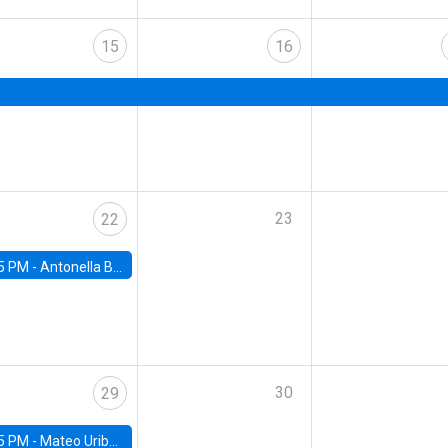
15
16
23
22
5 PM -
Antonella Bancalari, Institute for Fiscal Studies (IFS) and Research Associate at University College London (UCL)
30
29
5 PM -
Mateo Uribe-Castro, Universidad de los Andes (Colombia)