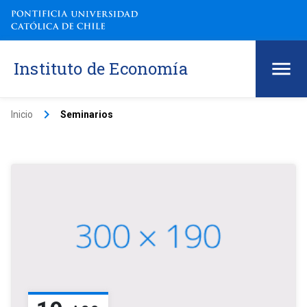
Instituto de Economía
keyboard_arrow_right
Inicio
Seminarios