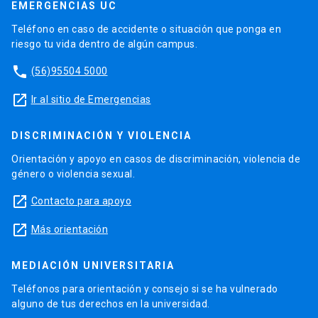
EMERGENCIAS UC
Teléfono en caso de accidente o situación que ponga en
riesgo tu vida dentro de algún campus.
phone
(56)95504 5000
launch
Ir al sitio de Emergencias
DISCRIMINACIÓN Y VIOLENCIA
Orientación y apoyo en casos de discriminación, violencia de
género o violencia sexual.
launch
Contacto para apoyo
launch
Más orientación
MEDIACIÓN UNIVERSITARIA
Teléfonos para orientación y consejo si se ha vulnerado
alguno de tus derechos en la universidad.