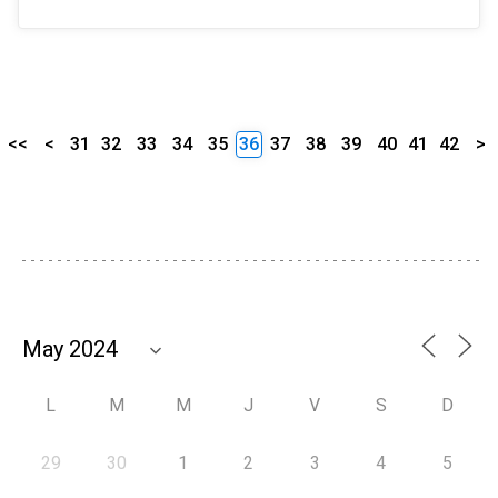
<<
<
31
32
33
34
35
36
37
38
39
40
41
42
>
L
M
M
J
V
S
D
29
30
1
2
3
4
5