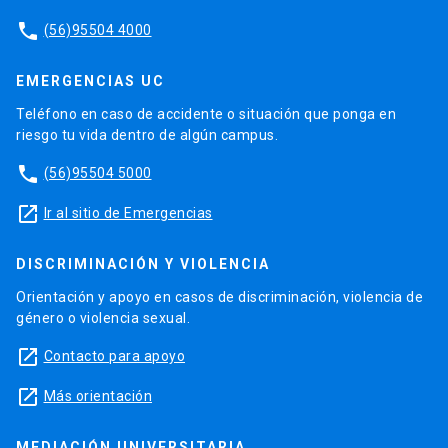
phone
(56)95504 4000
EMERGENCIAS UC
Teléfono en caso de accidente o situación que ponga en
riesgo tu vida dentro de algún campus.
phone
(56)95504 5000
launch
Ir al sitio de Emergencias
DISCRIMINACIÓN Y VIOLENCIA
Orientación y apoyo en casos de discriminación, violencia de
género o violencia sexual.
launch
Contacto para apoyo
launch
Más orientación
MEDIACIÓN UNIVERSITARIA