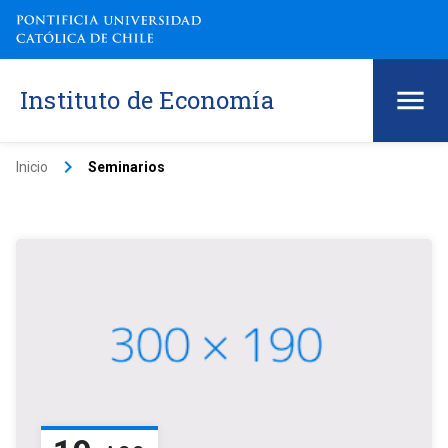
Instituto de Economía
keyboard_arrow_right
Inicio
Seminarios