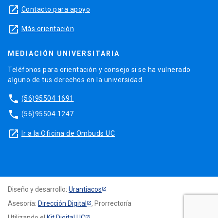
launch
Contacto para apoyo
launch
Más orientación
MEDIACIÓN UNIVERSITARIA
Teléfonos para orientación y consejo si se ha vulnerado
alguno de tus derechos en la universidad.
phone
(56)95504 1691
phone
(56)95504 1247
launch
Ir a la Oficina de Ombuds UC
Diseño y desarrollo:
Urantiacos
Asesoría:
Dirección Digital
, Prorrectoría
Utilizando el
Kit Digital UC