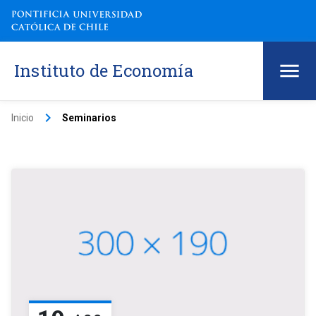
Instituto de Economía
keyboard_arrow_right
Inicio
Seminarios