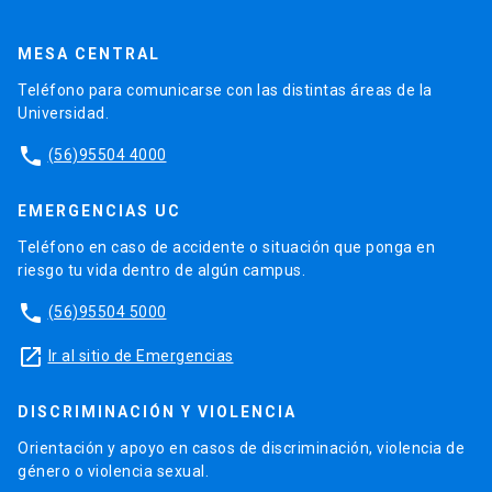
MESA CENTRAL
Teléfono para comunicarse con las distintas áreas de la
Universidad.
phone
(56)95504 4000
EMERGENCIAS UC
Teléfono en caso de accidente o situación que ponga en
riesgo tu vida dentro de algún campus.
phone
(56)95504 5000
launch
Ir al sitio de Emergencias
DISCRIMINACIÓN Y VIOLENCIA
Orientación y apoyo en casos de discriminación, violencia de
género o violencia sexual.