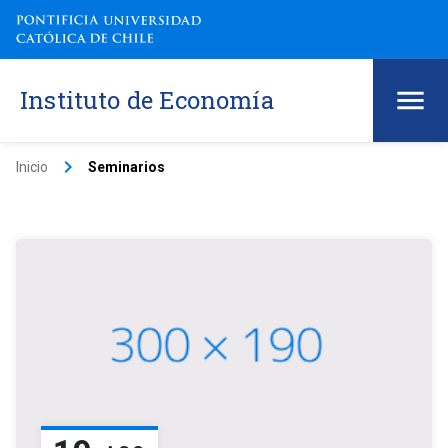
Instituto de Economía
keyboard_arrow_right
Inicio
Seminarios