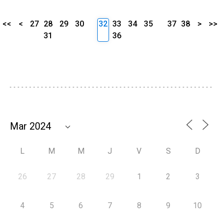
<<
<
27
28
29
30
32
33
34
35
37
38
>
>>
31
36
L
M
M
J
V
S
D
26
27
28
29
1
2
3
4
5
6
7
8
9
10