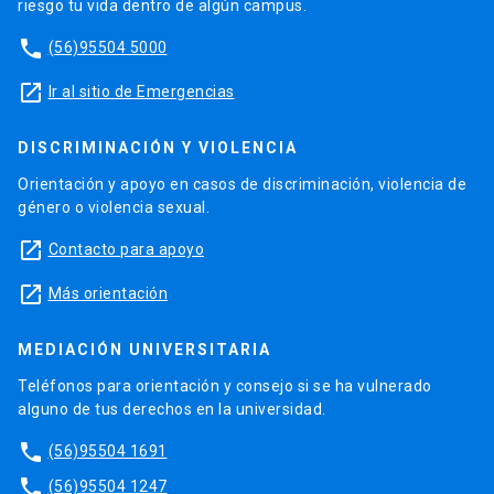
riesgo tu vida dentro de algún campus.
phone
(56)95504 5000
launch
Ir al sitio de Emergencias
DISCRIMINACIÓN Y VIOLENCIA
Orientación y apoyo en casos de discriminación, violencia de
género o violencia sexual.
launch
Contacto para apoyo
launch
Más orientación
MEDIACIÓN UNIVERSITARIA
Teléfonos para orientación y consejo si se ha vulnerado
alguno de tus derechos en la universidad.
phone
(56)95504 1691
phone
(56)95504 1247