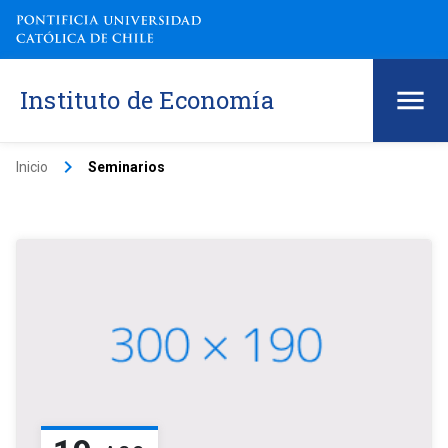
Instituto de Economía
keyboard_arrow_right
Inicio
Seminarios