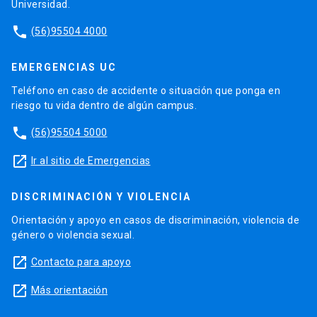
Universidad.
phone
(56)95504 4000
EMERGENCIAS UC
Teléfono en caso de accidente o situación que ponga en
riesgo tu vida dentro de algún campus.
phone
(56)95504 5000
launch
Ir al sitio de Emergencias
DISCRIMINACIÓN Y VIOLENCIA
Orientación y apoyo en casos de discriminación, violencia de
género o violencia sexual.
launch
Contacto para apoyo
launch
Más orientación