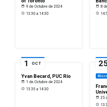
of Toronto
Banc
9 de Octubre de 2024
8 d
13:30 a 14:30
14:
1
2
OCT
Yvan Becard, PUC Río
Micr
1 de Octubre de 2024
Fran
13:35 a 14:30
Univ
25 
13: