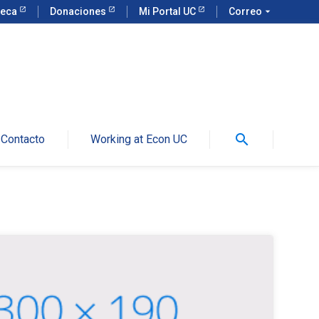
teca
Donaciones
Mi Portal UC
Correo
arrow_drop_down
search
Contacto
Working at Econ UC