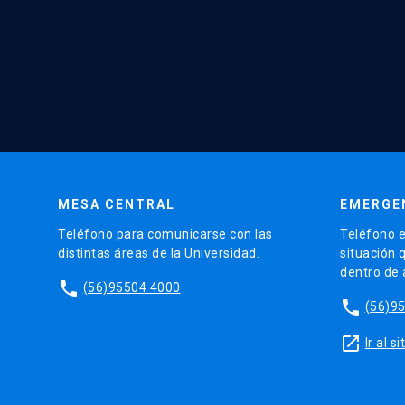
MESA CENTRAL
EMERGE
Teléfono para comunicarse con las
Teléfono e
distintas áreas de la Universidad.
situación 
dentro de
phone
(56)95504 4000
phone
(56)9
launch
Ir al 