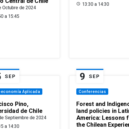
o Central de Chile
13:30 a 14:30
e Octubre de 2024
50 a 15:45
5
9
SEP
SEP
oeconomía Aplicada
Conferencias
cisco Pino,
Forest and Indigen
ersidad de Chile
land policies in Lati
America: Lessons 
de Septiembre de 2024
the Chilean Experi
35 a 14:30