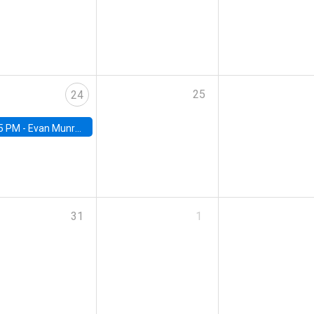
25
24
5 PM -
Evan Munro, Neyman Visiting Assistant Professor in the Department of Statistics at UC Berkeley
31
1