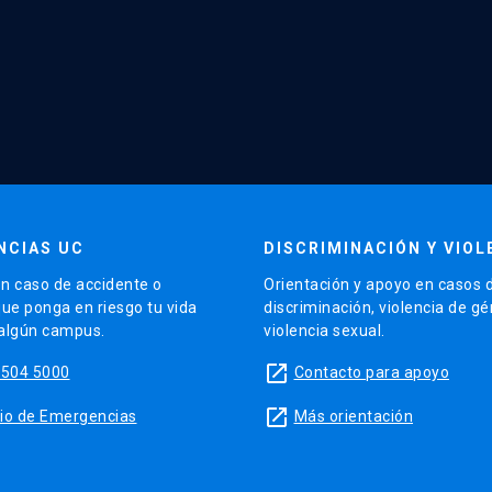
NCIAS UC
DISCRIMINACIÓN Y VIOL
n caso de accidente o
Orientación y apoyo en casos 
que ponga en riesgo tu vida
discriminación, violencia de g
 algún campus.
violencia sexual.
launch
5504 5000
Contacto para apoyo
launch
sitio de Emergencias
Más orientación