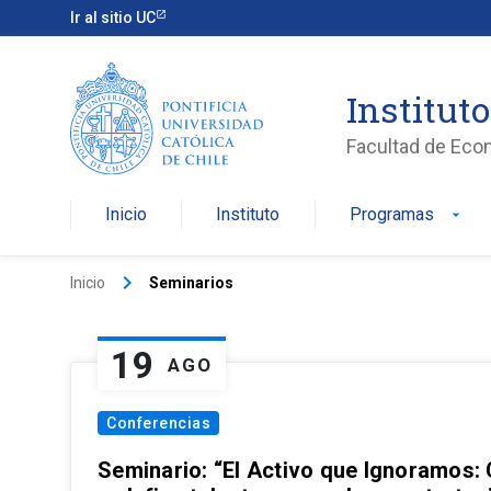
Ir al sitio UC
Institut
Facultad de Eco
Inicio
Instituto
Programas
arrow_drop_down
keyboard_arrow_right
Inicio
Seminarios
19
AGO
Conferencias
Seminario: “El Activo que Ignoramos: