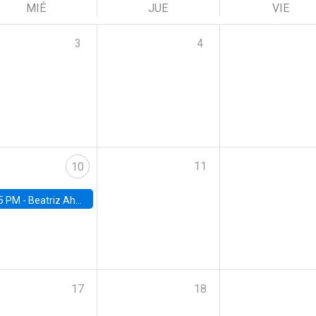
MIÉ
JUE
VIE
3
4
11
10
5 PM -
Beatriz Ahumada, PhD candidate, Universidad de Pittsburgh
17
18