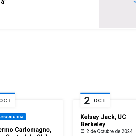
ia”
2
OCT
OCT
Kelsey Jack, UC
oeconomía
Berkeley
lermo Carlomagno,
2 de Octubre de 2024