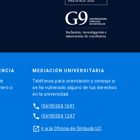
ENCIA
MEDIACIÓN UNIVERSITARIA
de
Teléfonos para orientación y consejo si
énero o
se ha vulnerado alguno de tus derechos
en la universidad.
phone
(56)95504 1691
phone
(56)95504 1247
launch
Ir a la Oficina de Ombuds UC