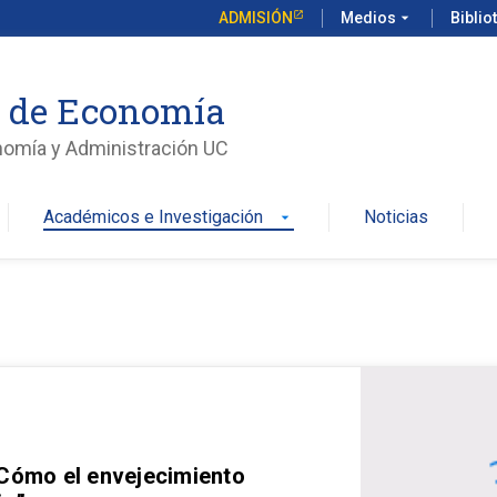
ADMISIÓN
Medios
arrow_drop_down
Biblio
o de Economía
nomía y Administración UC
Académicos e Investigación
Noticias
arrow_drop_down
 Cómo el envejecimiento