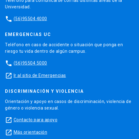
Teléfono para comunicarse con las distintas áreas de la
Universidad.
phone
(56)95504 4000
EMERGENCIAS UC
Teléfono en caso de accidente o situación que ponga en
riesgo tu vida dentro de algún campus.
phone
(56)95504 5000
launch
Ir al sitio de Emergencias
DISCRIMINACIÓN Y VIOLENCIA
Orientación y apoyo en casos de discriminación, violencia de
género o violencia sexual.
launch
Contacto para apoyo
launch
Más orientación