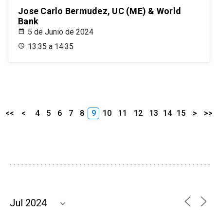
Jose Carlo Bermudez, UC (ME) & World
Bank
5 de Junio de 2024
13:35 a 14:35
<<
<
4
5
6
7
8
9
10
11
12
13
14
15
>
>>