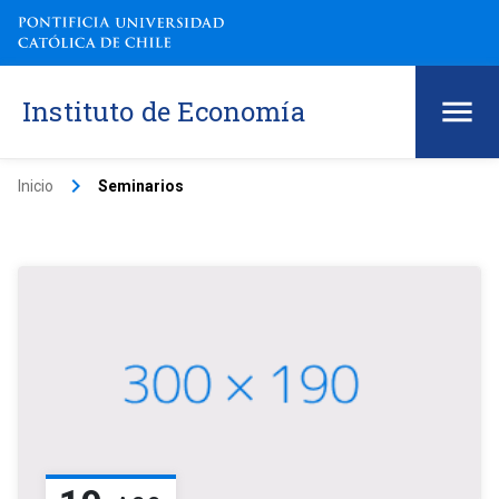
Instituto de Economía
keyboard_arrow_right
Inicio
Seminarios