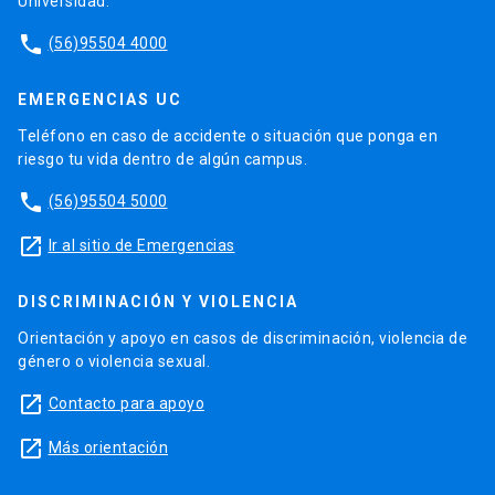
Universidad.
phone
(56)95504 4000
EMERGENCIAS UC
Teléfono en caso de accidente o situación que ponga en
riesgo tu vida dentro de algún campus.
phone
(56)95504 5000
launch
Ir al sitio de Emergencias
DISCRIMINACIÓN Y VIOLENCIA
Orientación y apoyo en casos de discriminación, violencia de
género o violencia sexual.
launch
Contacto para apoyo
launch
Más orientación