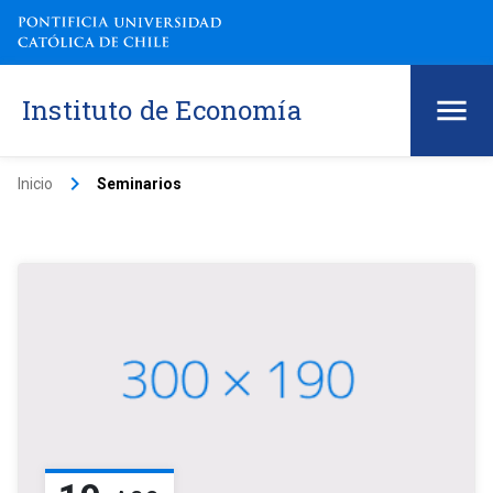
Instituto de Economía
keyboard_arrow_right
Inicio
Seminarios