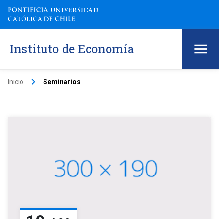
Instituto de Economía
keyboard_arrow_right
Inicio
Seminarios