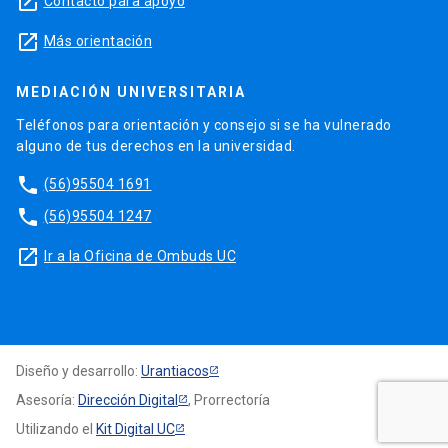
launch
Contacto para apoyo
launch
Más orientación
MEDIACIÓN UNIVERSITARIA
Teléfonos para orientación y consejo si se ha vulnerado
alguno de tus derechos en la universidad.
phone
(56)95504 1691
phone
(56)95504 1247
launch
Ir a la Oficina de Ombuds UC
Diseño y desarrollo:
Urantiacos
Asesoría:
Dirección Digital
, Prorrectoría
Utilizando el
Kit Digital UC