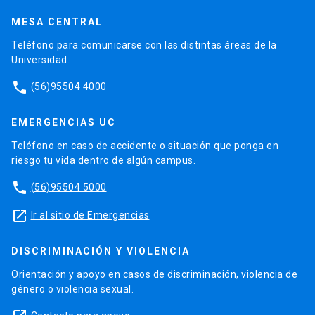
MESA CENTRAL
Teléfono para comunicarse con las distintas áreas de la
Universidad.
phone
(56)95504 4000
EMERGENCIAS UC
Teléfono en caso de accidente o situación que ponga en
riesgo tu vida dentro de algún campus.
phone
(56)95504 5000
launch
Ir al sitio de Emergencias
DISCRIMINACIÓN Y VIOLENCIA
Orientación y apoyo en casos de discriminación, violencia de
género o violencia sexual.