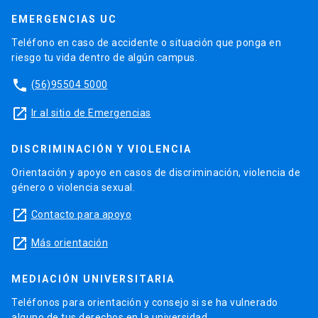
EMERGENCIAS UC
Teléfono en caso de accidente o situación que ponga en
riesgo tu vida dentro de algún campus.
phone
(56)95504 5000
launch
Ir al sitio de Emergencias
DISCRIMINACIÓN Y VIOLENCIA
Orientación y apoyo en casos de discriminación, violencia de
género o violencia sexual.
launch
Contacto para apoyo
launch
Más orientación
MEDIACIÓN UNIVERSITARIA
Teléfonos para orientación y consejo si se ha vulnerado
alguno de tus derechos en la universidad.