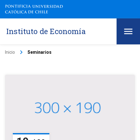
Instituto de Economía
keyboard_arrow_right
Inicio
Seminarios