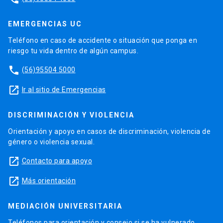
EMERGENCIAS UC
Teléfono en caso de accidente o situación que ponga en
riesgo tu vida dentro de algún campus.
phone
(56)95504 5000
launch
Ir al sitio de Emergencias
DISCRIMINACIÓN Y VIOLENCIA
Orientación y apoyo en casos de discriminación, violencia de
género o violencia sexual.
launch
Contacto para apoyo
launch
Más orientación
MEDIACIÓN UNIVERSITARIA
Teléfonos para orientación y consejo si se ha vulnerado