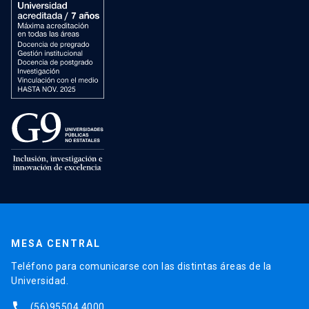
MESA CENTRAL
Teléfono para comunicarse con las distintas áreas de la
Universidad.
phone
(56)95504 4000