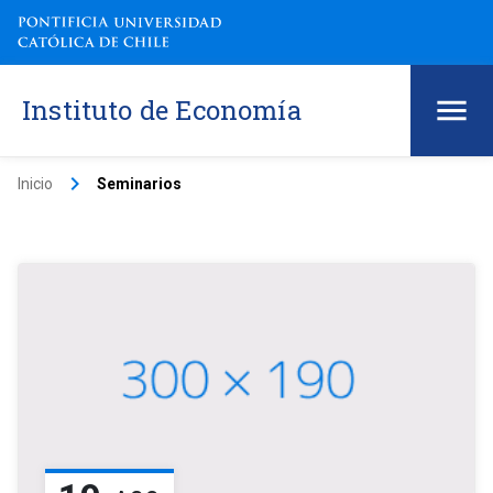
Instituto de Economía
keyboard_arrow_right
Inicio
Seminarios