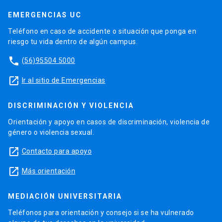
EMERGENCIAS UC
Teléfono en caso de accidente o situación que ponga en
riesgo tu vida dentro de algún campus.
phone
(56)95504 5000
launch
Ir al sitio de Emergencias
DISCRIMINACIÓN Y VIOLENCIA
Orientación y apoyo en casos de discriminación, violencia de
género o violencia sexual.
launch
Contacto para apoyo
launch
Más orientación
MEDIACIÓN UNIVERSITARIA
Teléfonos para orientación y consejo si se ha vulnerado