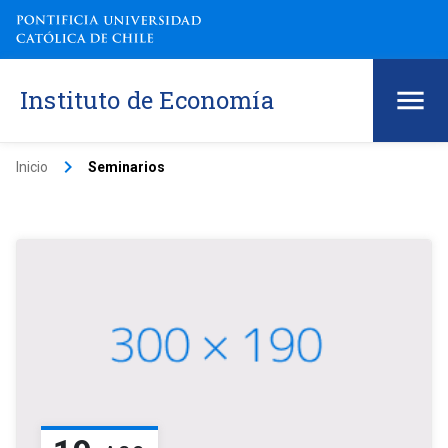
Instituto de Economía
keyboard_arrow_right
Inicio
Seminarios