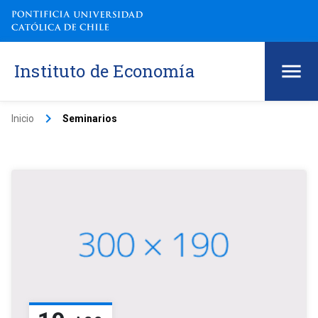
Instituto de Economía
keyboard_arrow_right
Inicio
Seminarios