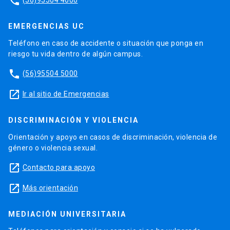
phone
EMERGENCIAS UC
Teléfono en caso de accidente o situación que ponga en
riesgo tu vida dentro de algún campus.
phone
(56)95504 5000
launch
Ir al sitio de Emergencias
DISCRIMINACIÓN Y VIOLENCIA
Orientación y apoyo en casos de discriminación, violencia de
género o violencia sexual.
launch
Contacto para apoyo
launch
Más orientación
MEDIACIÓN UNIVERSITARIA