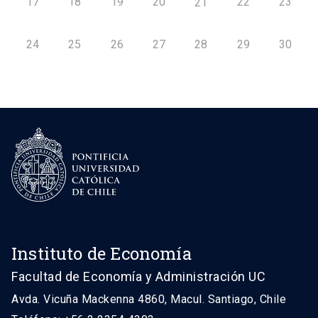
17
18
19
20
22
23
21
24
25
26
27
28
29
30
Instituto de Economía
Facultad de Economía y Administración UC
Avda. Vicuña Mackenna 4860, Macul. Santiago, Chile