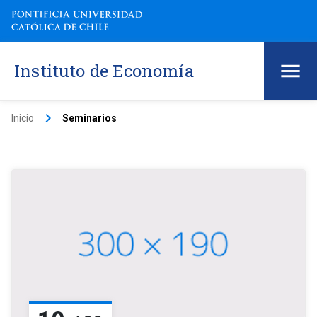
Instituto de Economía
keyboard_arrow_right
Inicio
Seminarios