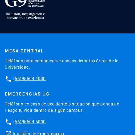
MESA CENTRAL
Teléfono para comunicarse con las distintas áreas de la
Universidad.
phone
(56)95504 4000
EMERGENCIAS UC
Teléfono en caso de accidente o situación que ponga en
riesgo tu vida dentro de algún campus.
phone
(56)95504 5000
launch
Ir al sitio de Emergencias