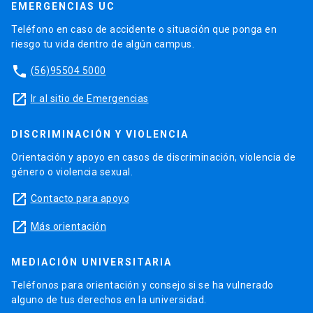
EMERGENCIAS UC
Teléfono en caso de accidente o situación que ponga en
riesgo tu vida dentro de algún campus.
phone
(56)95504 5000
launch
Ir al sitio de Emergencias
DISCRIMINACIÓN Y VIOLENCIA
Orientación y apoyo en casos de discriminación, violencia de
género o violencia sexual.
launch
Contacto para apoyo
launch
Más orientación
MEDIACIÓN UNIVERSITARIA
Teléfonos para orientación y consejo si se ha vulnerado
alguno de tus derechos en la universidad.