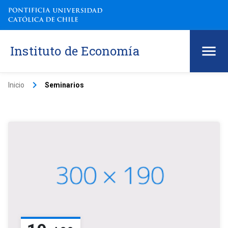
Instituto de Economía
keyboard_arrow_right
Inicio
Seminarios