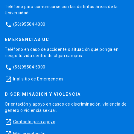
Teléfono para comunicarse con las distintas áreas de la
Universidad.
phone
(56)95504 4000
EMERGENCIAS UC
Teléfono en caso de accidente o situación que ponga en
riesgo tu vida dentro de algún campus.
phone
(56)95504 5000
launch
Ir al sitio de Emergencias
DISCRIMINACIÓN Y VIOLENCIA
Orientación y apoyo en casos de discriminación, violencia de
género o violencia sexual.
launch
Contacto para apoyo
Más orientación