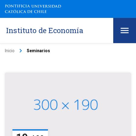
Instituto de Economía
keyboard_arrow_right
Inicio
Seminarios