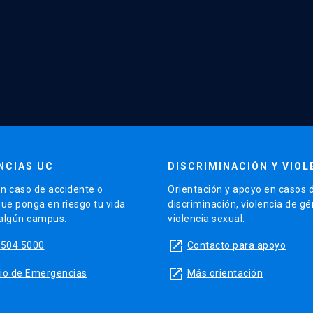
NCIAS UC
DISCRIMINACIÓN Y VIOL
n caso de accidente o
Orientación y apoyo en casos 
que ponga en riesgo tu vida
discriminación, violencia de g
 algún campus.
violencia sexual.
launch
5504 5000
Contacto para apoyo
launch
sitio de Emergencias
Más orientación