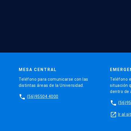
MESA CENTRAL
EMERGE
Teléfono para comunicarse con las
Teléfono e
distintas áreas de la Universidad.
situación 
dentro de
phone
(56)95504 4000
phone
(56)9
launch
Ir al 