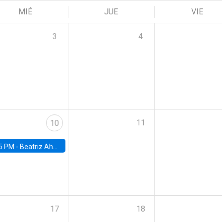
MIÉ
JUE
VIE
3
4
11
10
5 PM -
Beatriz Ahumada, PhD candidate, Universidad de Pittsburgh
17
18