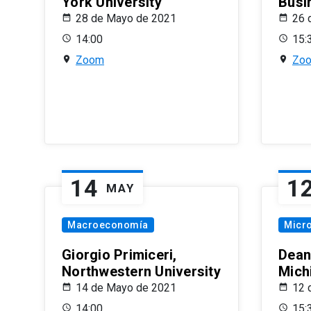
York University
Busi
28 de Mayo de 2021
26 
14:00
15:
Zoom
Zo
14
1
MAY
Macroeconomía
Micr
Giorgio Primiceri,
Dean
Northwestern University
Mich
14 de Mayo de 2021
12 
14:00
15: