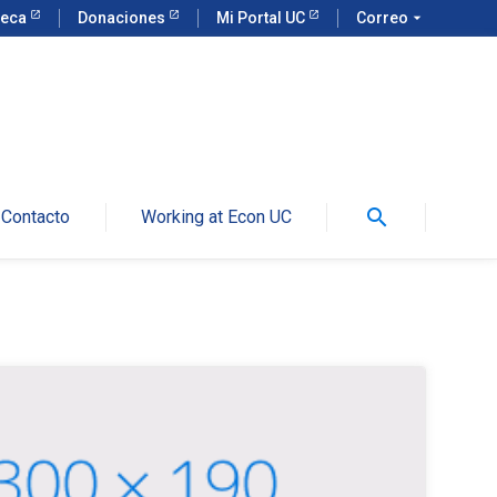
teca
Donaciones
Mi Portal UC
Correo
arrow_drop_down
search
Contacto
Working at Econ UC