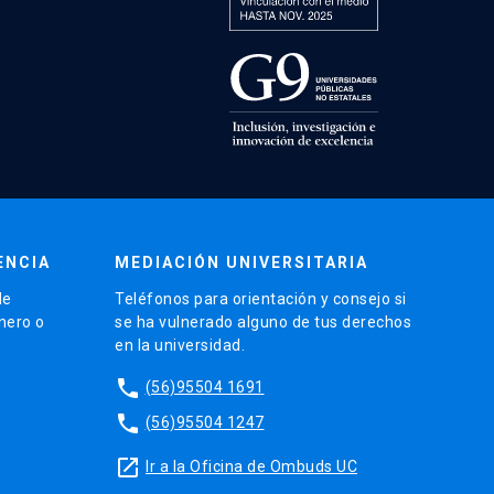
ENCIA
MEDIACIÓN UNIVERSITARIA
de
Teléfonos para orientación y consejo si
énero o
se ha vulnerado alguno de tus derechos
en la universidad.
phone
(56)95504 1691
phone
(56)95504 1247
launch
Ir a la Oficina de Ombuds UC