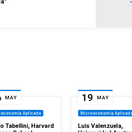
ia”
6
19
MAY
MAY
oeconomía Aplicada
Microeconomía Aplicad
o Tabellini, Harvard
Luis Valenzuela,