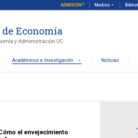
ADMISIÓN
Medios
arrow_drop_down
Biblio
o de Economía
nomía y Administración UC
Académicos e Investigación
Noticias
arrow_drop_down
 Cómo el envejecimiento