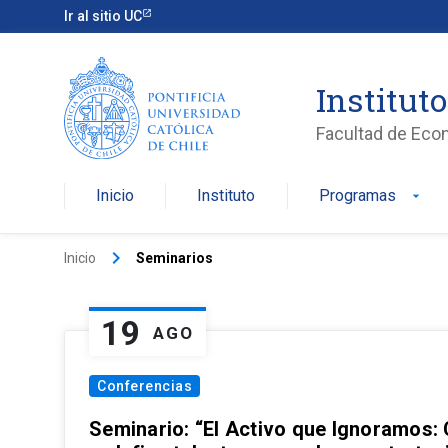
Ir al sitio UC
Institut
Facultad de Eco
Inicio
Instituto
Programas
arrow_drop_down
keyboard_arrow_right
Inicio
Seminarios
19
AGO
Conferencias
Seminario: “El Activo que Ignoramos: