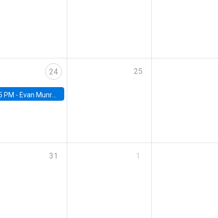
25
24
5 PM -
Evan Munro, Neyman Visiting Assistant Professor in the Department of Statistics at UC Berkeley
31
1