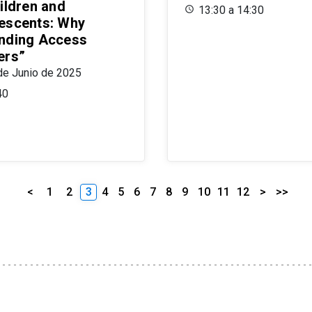
ildren and
13:30 a 14:30
escents: Why
nding Access
ers”
de Junio de 2025
40
<
1
2
3
4
5
6
7
8
9
10
11
12
>
>>