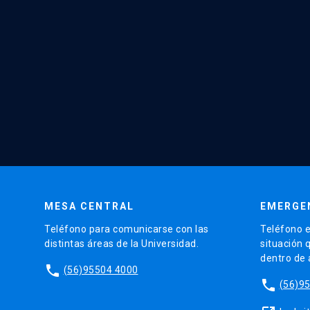
MESA CENTRAL
EMERGE
Teléfono para comunicarse con las
Teléfono e
distintas áreas de la Universidad.
situación 
dentro de
phone
(56)95504 4000
phone
(56)9