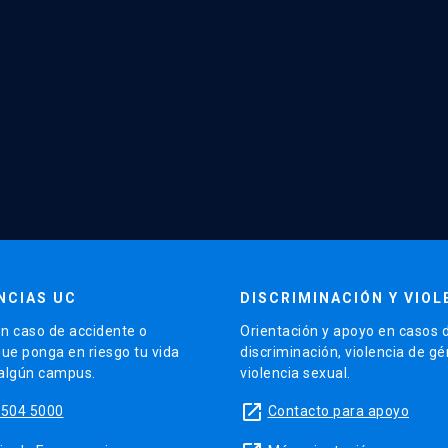
NCIAS UC
DISCRIMINACIÓN Y VIOL
n caso de accidente o
Orientación y apoyo en casos 
que ponga en riesgo tu vida
discriminación, violencia de g
 algún campus.
violencia sexual.
launch
5504 5000
Contacto para apoyo