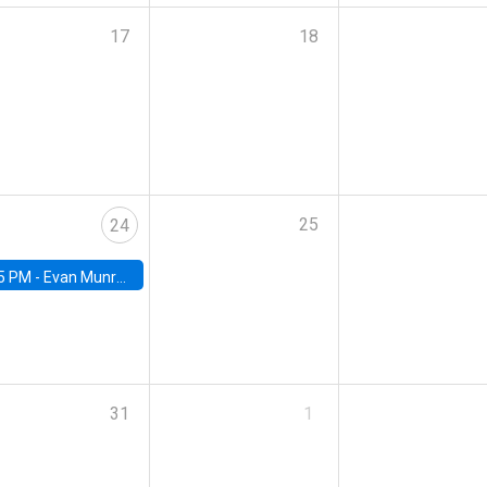
17
18
25
24
5 PM -
Evan Munro, Neyman Visiting Assistant Professor in the Department of Statistics at UC Berkeley
31
1