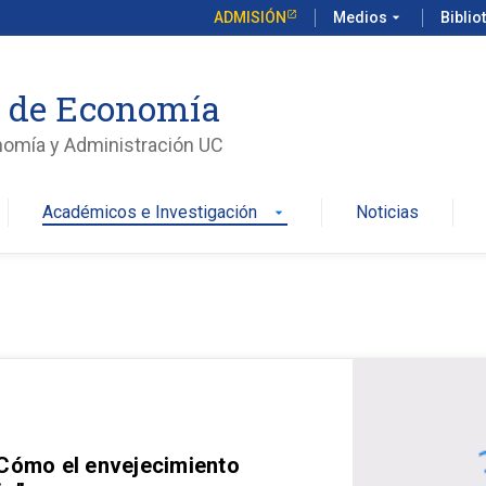
ADMISIÓN
Medios
arrow_drop_down
Biblio
o de Economía
nomía y Administración UC
Académicos e Investigación
Noticias
arrow_drop_down
 Cómo el envejecimiento