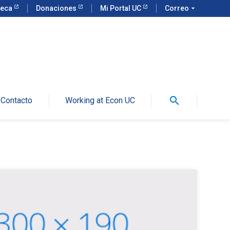
teca
Donaciones
Mi Portal UC
Correo
arrow_drop_down
search
Contacto
Working at Econ UC