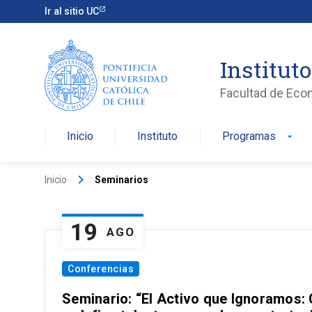
Ir al sitio UC
Institut
Facultad de Eco
Inicio
Instituto
Programas
arrow_drop_down
keyboard_arrow_right
Inicio
Seminarios
19
AGO
Conferencias
Seminario: “El Activo que Ignoramos: