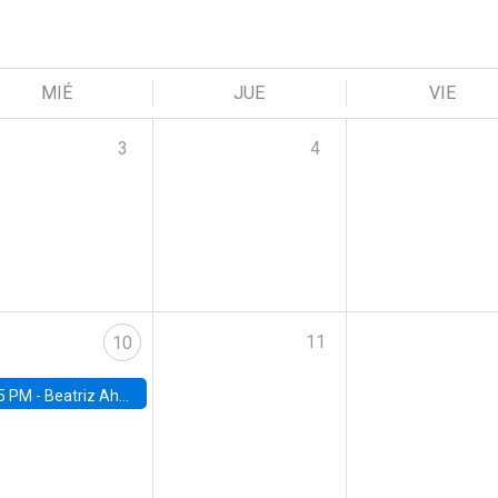
MIÉ
JUE
VIE
3
4
11
10
5 PM -
Beatriz Ahumada, PhD candidate, Universidad de Pittsburgh