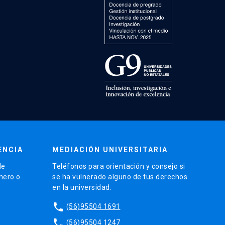
ENCIA
MEDIACIÓN UNIVERSITARIA
de
Teléfonos para orientación y consejo si
énero o
se ha vulnerado alguno de tus derechos
en la universidad.
phone
(56)95504 1691
phone
(56)95504 1247