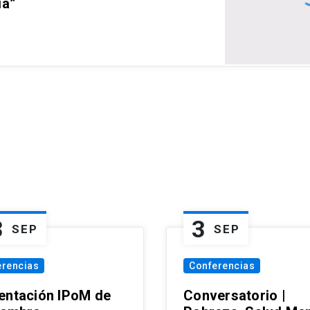
ia”
3
3
SEP
SEP
erencias
Conferencias
entación IPoM de
Conversatorio |