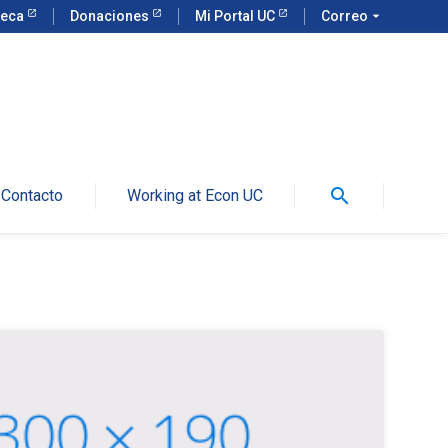
teca
Donaciones
Mi Portal UC
Correo
arrow_drop_down
search
Contacto
Working at Econ UC