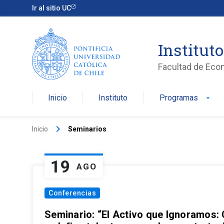
Ir al sitio UC
Institut
Facultad de Eco
Inicio
Instituto
Programas
arrow_drop_down
keyboard_arrow_right
Inicio
Seminarios
19
AGO
Conferencias
Seminario: “El Activo que Ignoramos: