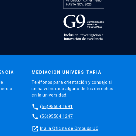
ENCIA
MEDIACIÓN UNIVERSITARIA
de
Teléfonos para orientación y consejo si
énero o
se ha vulnerado alguno de tus derechos
en la universidad.
phone
(56)95504 1691
phone
(56)95504 1247
launch
Ir a la Oficina de Ombuds UC