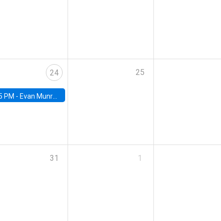
25
24
5 PM -
Evan Munro, Neyman Visiting Assistant Professor in the Department of Statistics at UC Berkeley
31
1