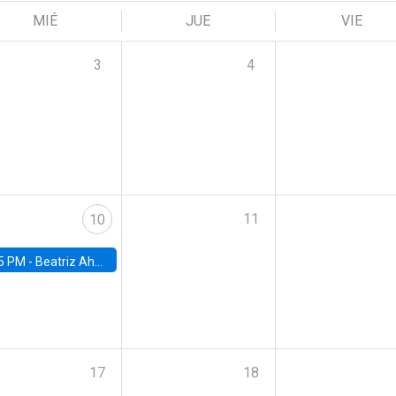
MIÉ
JUE
VIE
3
4
11
10
5 PM -
Beatriz Ahumada, PhD candidate, Universidad de Pittsburgh
17
18