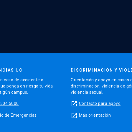
NCIAS UC
DISCRIMINACIÓN Y VIOL
n caso de accidente o
Orientación y apoyo en casos 
que ponga en riesgo tu vida
discriminación, violencia de g
 algún campus.
violencia sexual.
launch
5504 5000
Contacto para apoyo
launch
sitio de Emergencias
Más orientación