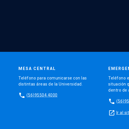
MESA CENTRAL
EMERGE
Teléfono para comunicarse con las
Teléfono e
distintas áreas de la Universidad.
situación 
dentro de
phone
(56)95504 4000
phone
(56)9
launch
Ir al 