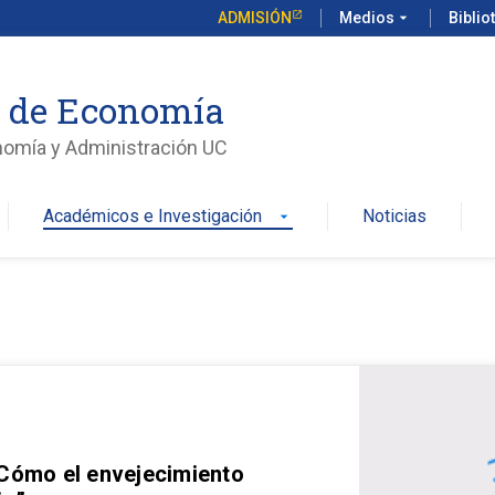
ADMISIÓN
Medios
arrow_drop_down
Biblio
o de Economía
nomía y Administración UC
Académicos e Investigación
Noticias
arrow_drop_down
 Cómo el envejecimiento