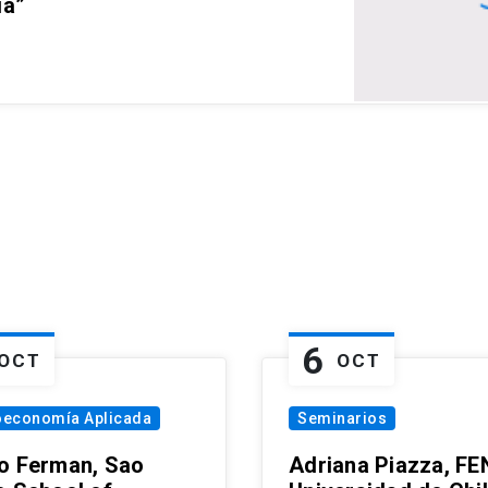
ia”
6
OCT
OCT
oeconomía Aplicada
Seminarios
o Ferman, Sao
Adriana Piazza, FE