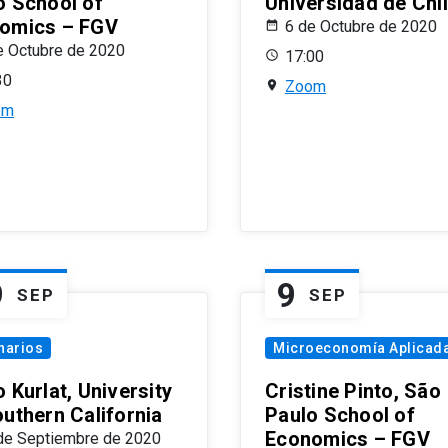
o School of
Universidad de Chi
omics – FGV
6 de Octubre de 2020
e Octubre de 2020
17:00
30
Zoom
om
9
9
SEP
SEP
narios
Microeconomía Aplicad
 Kurlat, University
Cristine Pinto, São
outhern California
Paulo School of
Economics – FGV
de Septiembre de 2020