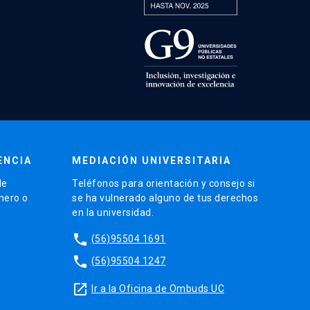
ENCIA
MEDIACIÓN UNIVERSITARIA
de
Teléfonos para orientación y consejo si
énero o
se ha vulnerado alguno de tus derechos
en la universidad.
phone
(56)95504 1691
phone
(56)95504 1247
launch
Ir a la Oficina de Ombuds UC