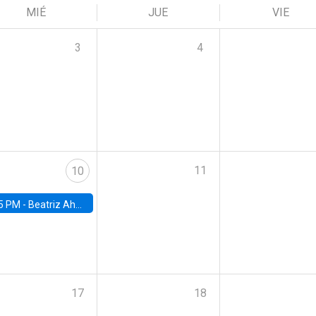
MIÉ
JUE
VIE
3
4
11
10
5 PM -
Beatriz Ahumada, PhD candidate, Universidad de Pittsburgh
17
18