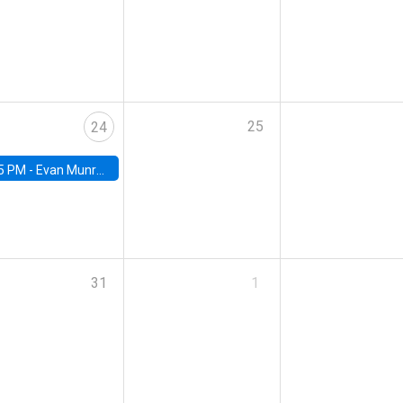
25
24
5 PM -
Evan Munro, Neyman Visiting Assistant Professor in the Department of Statistics at UC Berkeley
31
1