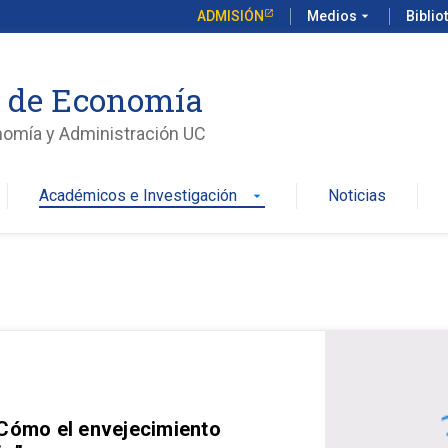
ADMISIÓN
Medios
arrow_drop_down
Biblio
o de Economía
nomía y Administración UC
Académicos e Investigación
Noticias
arrow_drop_down
 Cómo el envejecimiento