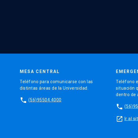
MESA CENTRAL
EMERGE
Teléfono para comunicarse con las
Teléfono e
distintas áreas de la Universidad.
situación 
dentro de
phone
(56)95504 4000
phone
(56)9
launch
Ir al 