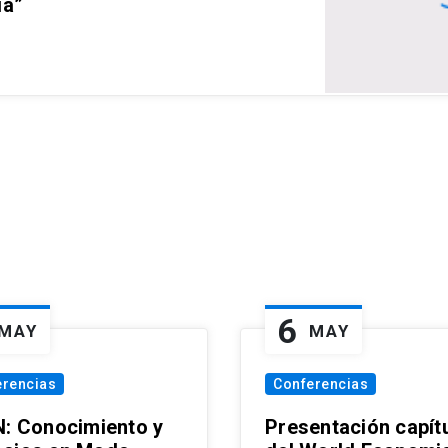
ia”
6
MAY
MAY
erencias
Conferencias
N: Conocimiento y
Presentación capít