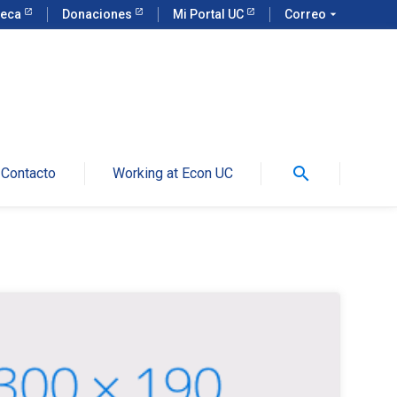
teca
Donaciones
Mi Portal UC
Correo
arrow_drop_down
search
Contacto
Working at Econ UC