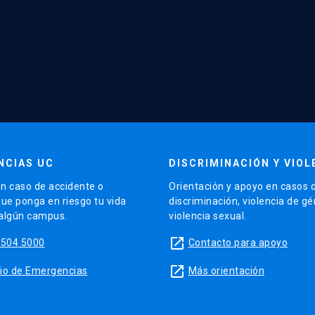
NCIAS UC
DISCRIMINACIÓN Y VIOL
n caso de accidente o
Orientación y apoyo en casos 
que ponga en riesgo tu vida
discriminación, violencia de g
 algún campus.
violencia sexual.
launch
5504 5000
Contacto para apoyo
launch
sitio de Emergencias
Más orientación