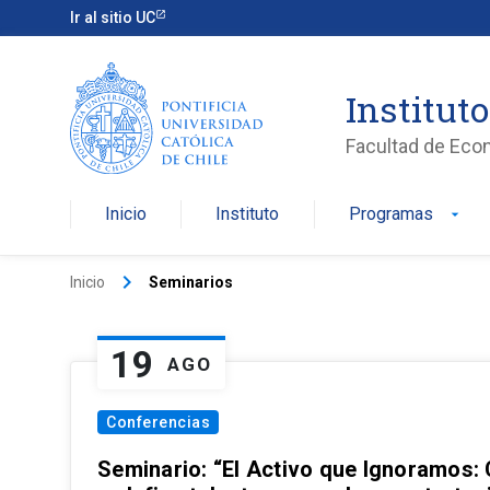
Ir al sitio UC
Institut
Facultad de Eco
Inicio
Instituto
Programas
arrow_drop_down
keyboard_arrow_right
Inicio
Seminarios
19
AGO
Conferencias
Seminario: “El Activo que Ignoramos: