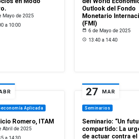
cios en Modo
del World Economi
ro.
Outlook del Fondo
Monetario Internac
e Mayo de 2025
(FMI)
00 a 10:00
6 de Mayo de 2025
13:40 a 14:40
27
ABR
MAR
oeconomía Aplicada
Seminarios
icio Romero, ITAM
Seminario: “Un futu
compartido: La urg
e Abril de 2025
de actuar contra el
35 a 14:30