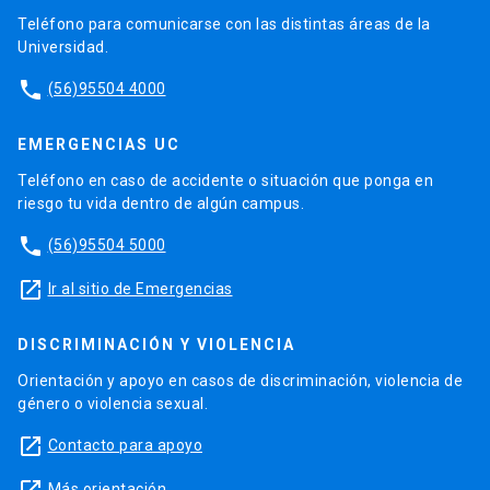
Teléfono para comunicarse con las distintas áreas de la
Universidad.
phone
(56)95504 4000
EMERGENCIAS UC
Teléfono en caso de accidente o situación que ponga en
riesgo tu vida dentro de algún campus.
phone
(56)95504 5000
launch
Ir al sitio de Emergencias
DISCRIMINACIÓN Y VIOLENCIA
Orientación y apoyo en casos de discriminación, violencia de
género o violencia sexual.
launch
Contacto para apoyo
Más orientación