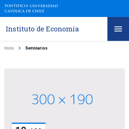
Instituto de Economía
keyboard_arrow_right
Inicio
Seminarios