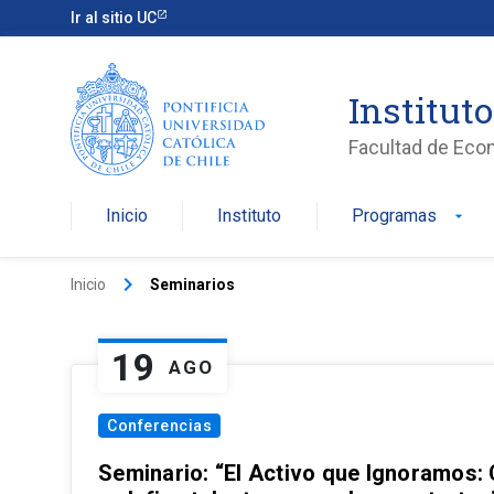
Ir al sitio UC
Institut
Facultad de Eco
Inicio
Instituto
Programas
arrow_drop_down
keyboard_arrow_right
Inicio
Seminarios
19
AGO
Conferencias
Seminario: “El Activo que Ignoramos: