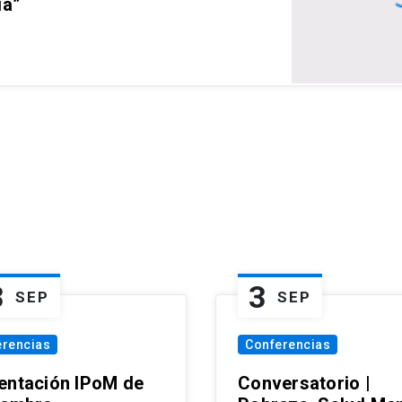
ia”
3
3
SEP
SEP
erencias
Conferencias
entación IPoM de
Conversatorio |