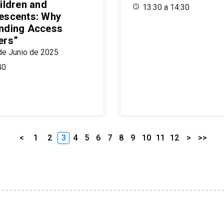
ildren and
13:30 a 14:30
escents: Why
nding Access
ers”
de Junio de 2025
40
<
1
2
3
4
5
6
7
8
9
10
11
12
>
>>