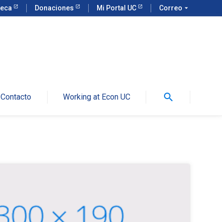
teca
Donaciones
Mi Portal UC
Correo
arrow_drop_down
search
Contacto
Working at Econ UC