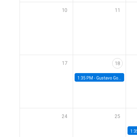
10
11
17
18
1:35 PM -
Gustavo González, Banco Central de Chile
24
25
1:3