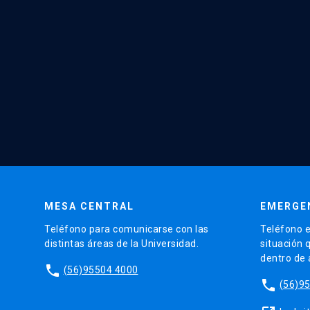
MESA CENTRAL
EMERGE
Teléfono para comunicarse con las
Teléfono e
distintas áreas de la Universidad.
situación 
dentro de
phone
(56)95504 4000
phone
(56)9