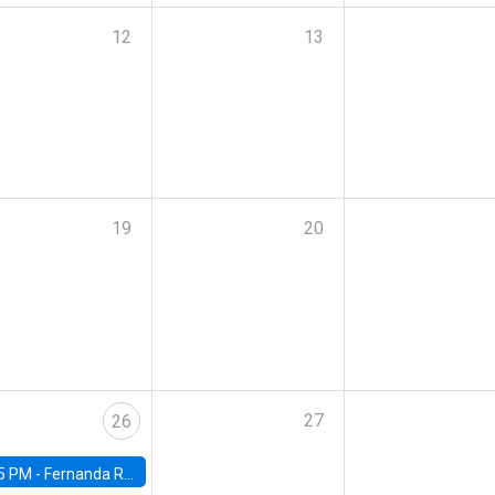
12
13
19
20
27
26
5 PM -
Fernanda Rojas Ampuero, University of Wisconsin-Madison