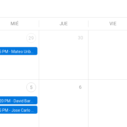
MIÉ
JUE
VIE
30
29
5 PM -
Mateo Uribe-Castro, Universidad de los Andes (Colombia)
6
5
20 PM -
David Bardey, Universidad de los Andes - CEDE
5 PM -
Jose Carlo Bermudez, UC (ME) & World Bank