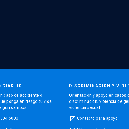
NCIAS UC
DISCRIMINACIÓN Y VIOL
n caso de accidente o
Orientación y apoyo en casos 
que ponga en riesgo tu vida
discriminación, violencia de g
 algún campus.
violencia sexual.
launch
5504 5000
Contacto para apoyo