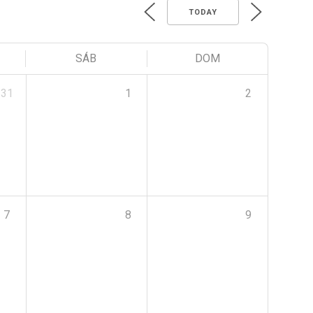
TODAY
SÁB
DOM
31
1
2
7
8
9