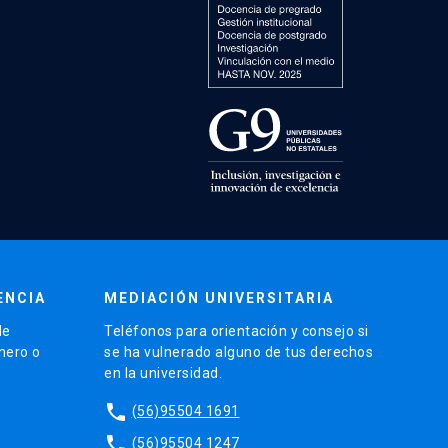
ENCIA
MEDIACIÓN UNIVERSITARIA
de
Teléfonos para orientación y consejo si
énero o
se ha vulnerado alguno de tus derechos
en la universidad.
phone
(56)95504 1691
phone
(56)95504 1247