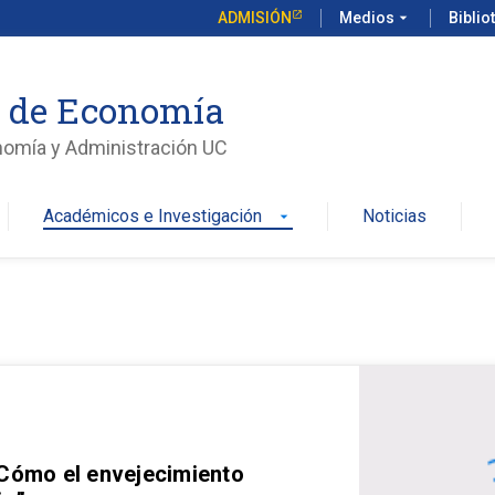
ADMISIÓN
Medios
arrow_drop_down
Biblio
o de Economía
nomía y Administración UC
Académicos e Investigación
Noticias
arrow_drop_down
 Cómo el envejecimiento