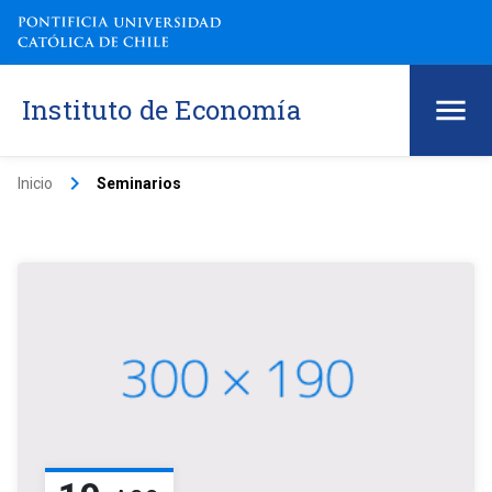
Instituto de Economía
keyboard_arrow_right
Inicio
Seminarios