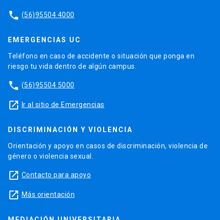
phone
(56)95504 4000
EMERGENCIAS UC
Teléfono en caso de accidente o situación que ponga en
riesgo tu vida dentro de algún campus.
phone
(56)95504 5000
launch
Ir al sitio de Emergencias
DISCRIMINACIÓN Y VIOLENCIA
Orientación y apoyo en casos de discriminación, violencia de
género o violencia sexual.
launch
Contacto para apoyo
launch
Más orientación
MEDIACIÓN UNIVERSITARIA