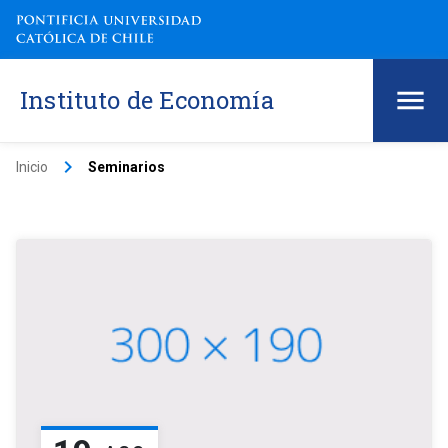
Instituto de Economía
keyboard_arrow_right
Inicio
Seminarios