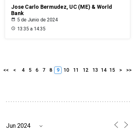
Jose Carlo Bermudez, UC (ME) & World
Bank
5 de Junio de 2024
13:35 a 14:35
<<
<
4
5
6
7
8
9
10
11
12
13
14
15
>
>>