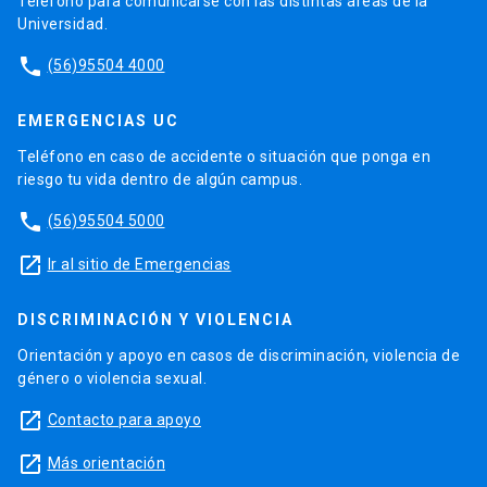
Teléfono para comunicarse con las distintas áreas de la
Universidad.
phone
(56)95504 4000
EMERGENCIAS UC
Teléfono en caso de accidente o situación que ponga en
riesgo tu vida dentro de algún campus.
phone
(56)95504 5000
launch
Ir al sitio de Emergencias
DISCRIMINACIÓN Y VIOLENCIA
Orientación y apoyo en casos de discriminación, violencia de
género o violencia sexual.
launch
Contacto para apoyo
launch
Más orientación