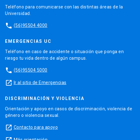
Teléfono para comunicarse con las distintas áreas de la
Universidad.
phone
(56)95504 4000
EMERGENCIAS UC
Teléfono en caso de accidente o situación que ponga en
riesgo tu vida dentro de algún campus.
phone
(56)95504 5000
launch
Ir al sitio de Emergencias
DISCRIMINACIÓN Y VIOLENCIA
Orientación y apoyo en casos de discriminación, violencia de
género o violencia sexual.
launch
Contacto para apoyo
Más orientación