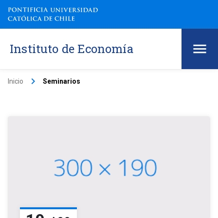
Instituto de Economía
keyboard_arrow_right
Inicio
Seminarios