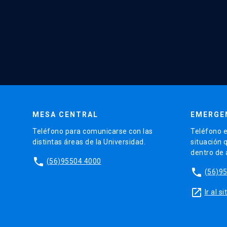
MESA CENTRAL
EMERGE
Teléfono para comunicarse con las
Teléfono e
distintas áreas de la Universidad.
situación 
dentro de
phone
(56)95504 4000
phone
(56)9
launch
Ir al 