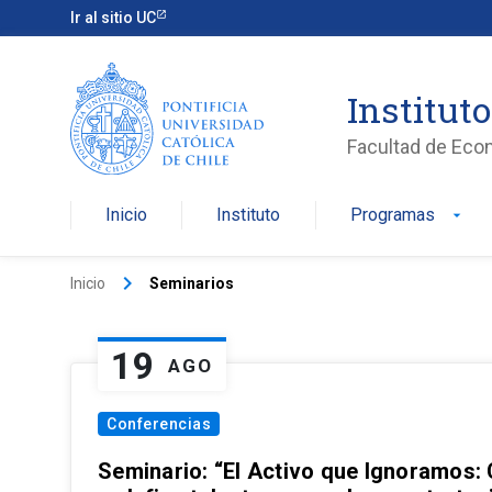
Ir al sitio UC
Institut
Facultad de Eco
Inicio
Instituto
Programas
arrow_drop_down
keyboard_arrow_right
Inicio
Seminarios
19
AGO
Conferencias
Seminario: “El Activo que Ignoramos: