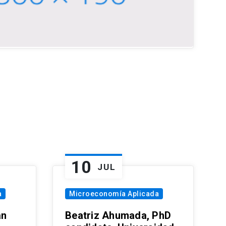
10
JUL
a
Microeconomía Aplicada
an
Beatriz Ahumada, PhD