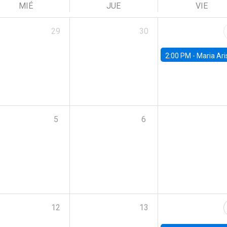
MIÉ
JUE
VIE
29
30
2:00 PM -
Maria Aristizabal-Ramirez, FED
5
6
12
13