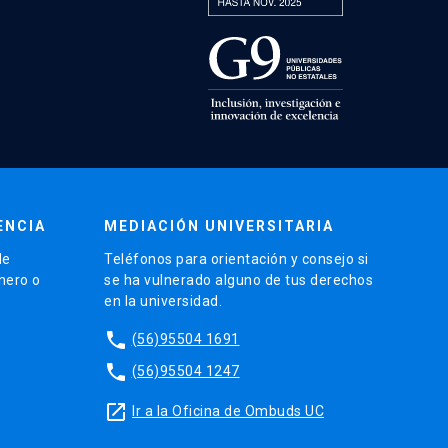
ENCIA
MEDIACIÓN UNIVERSITARIA
de
Teléfonos para orientación y consejo si
énero o
se ha vulnerado alguno de tus derechos
en la universidad.
phone
(56)95504 1691
phone
(56)95504 1247
launch
Ir a la Oficina de Ombuds UC