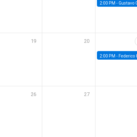
2:00 PM -
Gustavo González - Banco Central d
19
20
2:00 PM -
Federico Huneeus - Banco Central de C
26
27