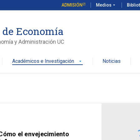
ADMISIÓN
Medios
arrow_drop_down
Biblio
o de Economía
nomía y Administración UC
Académicos e Investigación
Noticias
arrow_drop_down
 Cómo el envejecimiento