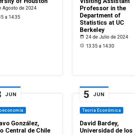
ersity of Houston
Visiting Assistant
Professor in the
e Agosto de 2024
Department of
35 a 14:35
Statistics at UC
Berkeley
24 de Julio de 2024
13:35 a 14:30
8
5
JUN
JUN
oeconomía
Teoría Económica
avo González,
David Bardey,
o Central de Chile
Universidad de los