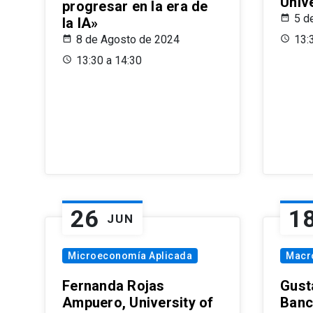
Univ
progresar en la era de
5 d
la IA»
8 de Agosto de 2024
13:
13:30 a 14:30
26
1
JUN
Microeconomía Aplicada
Macr
Fernanda Rojas
Gust
Ampuero, University of
Banc