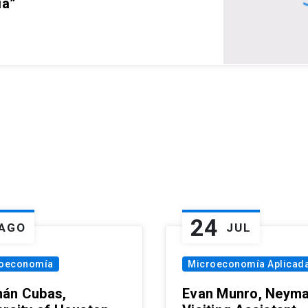
ia”
24
AGO
JUL
oeconomía
Microeconomía Aplicad
án Cubas,
Evan Munro, Neym