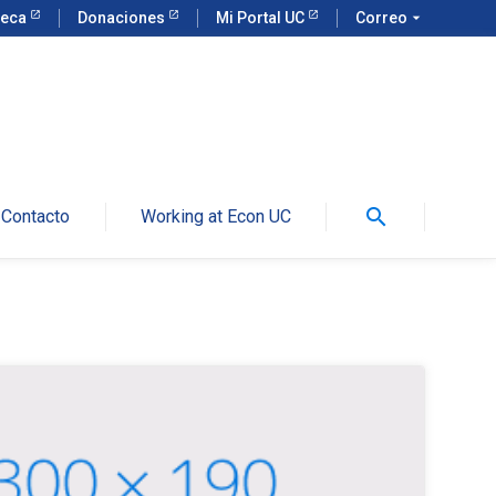
teca
Donaciones
Mi Portal UC
Correo
arrow_drop_down
search
Contacto
Working at Econ UC