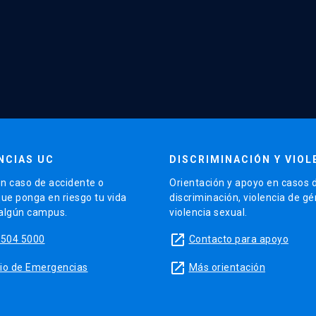
NCIAS UC
DISCRIMINACIÓN Y VIOL
n caso de accidente o
Orientación y apoyo en casos 
que ponga en riesgo tu vida
discriminación, violencia de g
 algún campus.
violencia sexual.
launch
5504 5000
Contacto para apoyo
launch
sitio de Emergencias
Más orientación