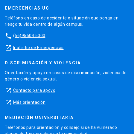
EMERGENCIAS UC
Teléfono en caso de accidente o situación que ponga en
riesgo tu vida dentro de algún campus.
phone
(56)95504 5000
launch
Ir al sitio de Emergencias
DISCRIMINACIÓN Y VIOLENCIA
Orientación y apoyo en casos de discriminación, violencia de
género o violencia sexual.
launch
Contacto para apoyo
launch
Más orientación
MEDIACIÓN UNIVERSITARIA
Teléfonos para orientación y consejo si se ha vulnerado
alguno de tus derechos en la universidad.