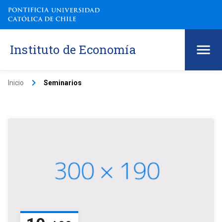
Instituto de Economía
keyboard_arrow_right
Inicio
Seminarios