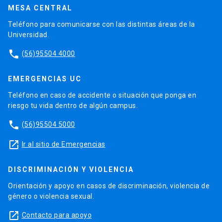
MESA CENTRAL
Teléfono para comunicarse con las distintas áreas de la
Universidad.
phone
(56)95504 4000
EMERGENCIAS UC
Teléfono en caso de accidente o situación que ponga en
riesgo tu vida dentro de algún campus.
phone
(56)95504 5000
launch
Ir al sitio de Emergencias
DISCRIMINACIÓN Y VIOLENCIA
Orientación y apoyo en casos de discriminación, violencia de
género o violencia sexual.
launch
Contacto para apoyo