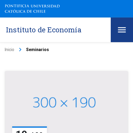
Instituto de Economía
keyboard_arrow_right
Inicio
Seminarios