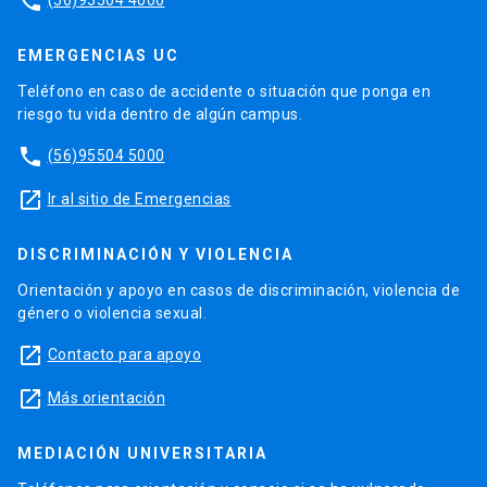
phone
EMERGENCIAS UC
Teléfono en caso de accidente o situación que ponga en
riesgo tu vida dentro de algún campus.
phone
(56)95504 5000
launch
Ir al sitio de Emergencias
DISCRIMINACIÓN Y VIOLENCIA
Orientación y apoyo en casos de discriminación, violencia de
género o violencia sexual.
launch
Contacto para apoyo
launch
Más orientación
MEDIACIÓN UNIVERSITARIA