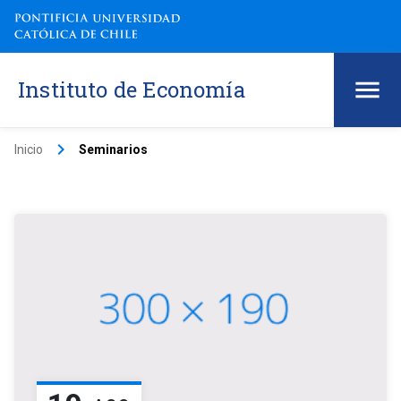
Instituto de Economía
keyboard_arrow_right
Inicio
Seminarios