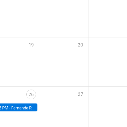
19
20
27
26
5 PM -
Fernanda Rojas Ampuero, University of Wisconsin-Madison