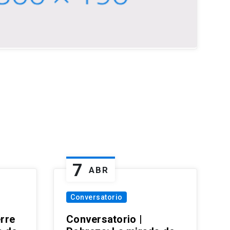
7
ABR
Conversatorio
erre
Conversatorio |