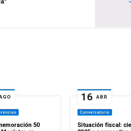
ia”
16
AGO
ABR
erencias
Conversatorio
emoración 50
Situación fiscal: ci