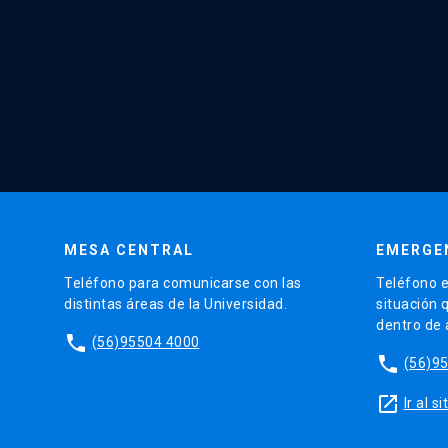
MESA CENTRAL
EMERGE
Teléfono para comunicarse con las
Teléfono e
distintas áreas de la Universidad.
situación 
dentro de
phone
(56)95504 4000
phone
(56)9
launch
Ir al 