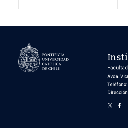
Inst
Facultad
Avda. Vic
Teléfono
Direcció