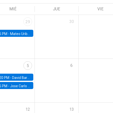
MIÉ
JUE
VIE
30
29
5 PM -
Mateo Uribe-Castro, Universidad de los Andes (Colombia)
6
5
20 PM -
David Bardey, Universidad de los Andes - CEDE
5 PM -
Jose Carlo Bermudez, UC (ME) & World Bank
12
13