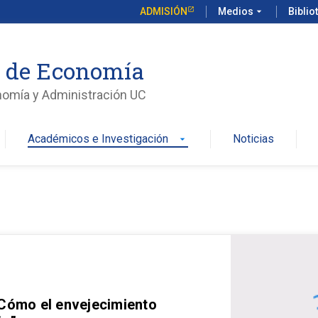
ADMISIÓN
Medios
arrow_drop_down
Biblio
o de Economía
nomía y Administración UC
Académicos e Investigación
Noticias
arrow_drop_down
 Cómo el envejecimiento