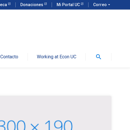
teca
Donaciones
Mi Portal UC
Correo
arrow_drop_down
search
Contacto
Working at Econ UC