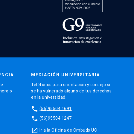
ENCIA
MEDIACIÓN UNIVERSITARIA
de
Teléfonos para orientación y consejo si
énero o
se ha vulnerado alguno de tus derechos
en la universidad.
phone
(56)95504 1691
phone
(56)95504 1247
launch
Ir a la Oficina de Ombuds UC