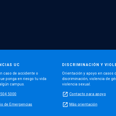
NCIAS UC
DISCRIMINACIÓN Y VIOL
n caso de accidente o
Orientación y apoyo en casos 
que ponga en riesgo tu vida
discriminación, violencia de g
 algún campus.
violencia sexual.
launch
5504 5000
Contacto para apoyo
launch
sitio de Emergencias
Más orientación