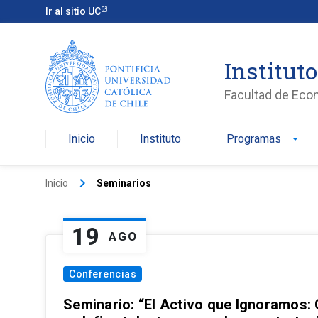
Ir al sitio UC
Institut
Facultad de Eco
Inicio
Instituto
Programas
arrow_drop_down
keyboard_arrow_right
Inicio
Seminarios
19
AGO
Conferencias
Seminario: “El Activo que Ignoramos: