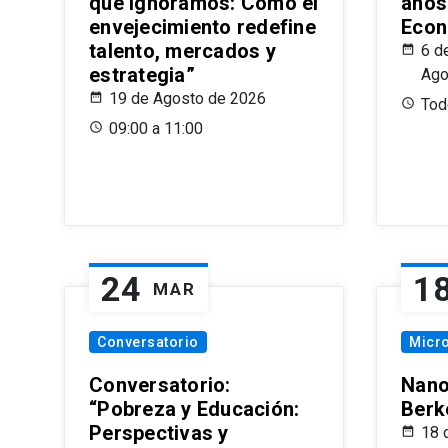
que Ignoramos: Cómo el
años
envejecimiento redefine
Econ
talento, mercados y
6 d
estrategia”
Ago
19 de Agosto de 2026
Todo
09:00 a 11:00
24
1
MAR
Conversatorio
Micr
Conversatorio:
Nano
“Pobreza y Educación:
Berk
Perspectivas y
18 