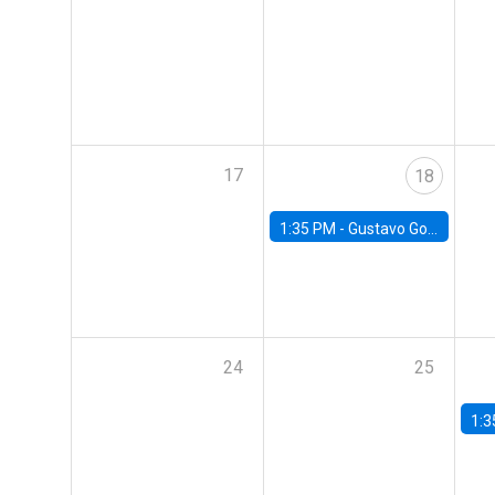
17
18
1:35 PM -
Gustavo González, Banco Central de Chile
24
25
1:3