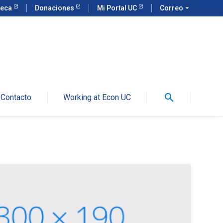
teca
Donaciones
Mi Portal UC
Correo
arrow_drop_down
search
Contacto
Working at Econ UC