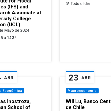
tute for Fiscal
Todo el dia.
ies (IFS) and
arch Associate at
ersity College
on (UCL)
de Mayo de 2024
35 a 14:35
4
23
ABR
ABR
ía Económica
Macroeconomía
las Inostroza,
Will Lu, Banco Cent
an School of
de Chile