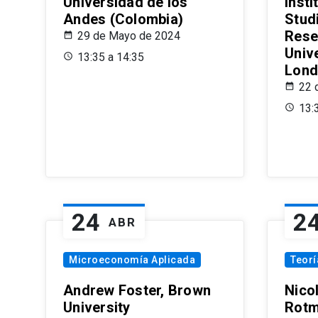
Universidad de los
Insti
Andes (Colombia)
Stud
Rese
29 de Mayo de 2024
Univ
13:35 a 14:35
Lond
22 
13:
24
2
ABR
Microeconomía Aplicada
Teor
Andrew Foster, Brown
Nico
University
Rotm