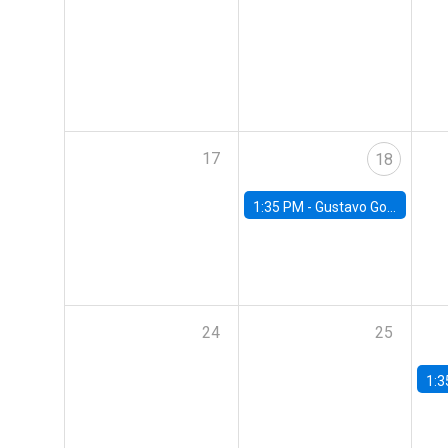
17
18
1:35 PM -
Gustavo González, Banco Central de Chile
24
25
1:3