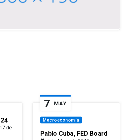
7
MAY
024
Macroeconomía
17 de
Pablo Cuba, FED Board