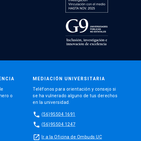
ENCIA
MEDIACIÓN UNIVERSITARIA
de
Teléfonos para orientación y consejo si
énero o
se ha vulnerado alguno de tus derechos
en la universidad.
phone
(56)95504 1691
phone
(56)95504 1247
launch
Ir a la Oficina de Ombuds UC