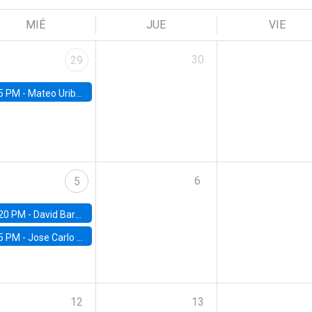
MIÉ
JUE
VIE
30
29
5 PM -
Mateo Uribe-Castro, Universidad de los Andes (Colombia)
6
5
20 PM -
David Bardey, Universidad de los Andes - CEDE
5 PM -
Jose Carlo Bermudez, UC (ME) & World Bank
12
13