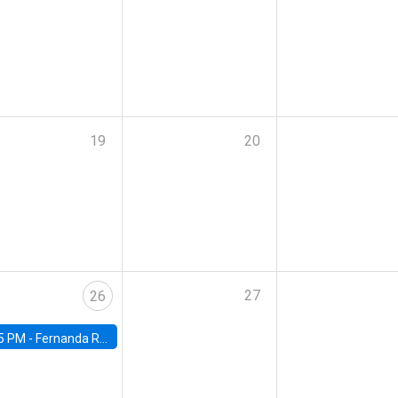
19
20
27
26
5 PM -
Fernanda Rojas Ampuero, University of Wisconsin-Madison