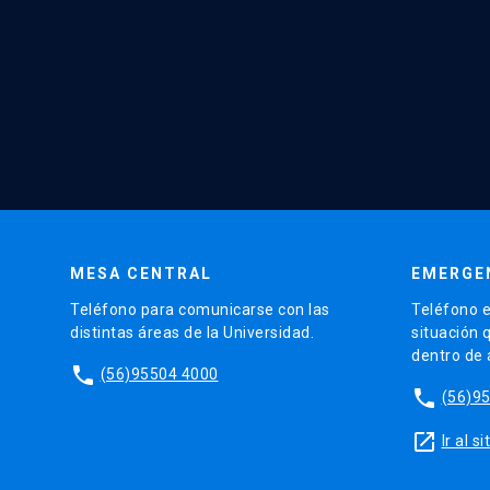
MESA CENTRAL
EMERGE
Teléfono para comunicarse con las
Teléfono e
distintas áreas de la Universidad.
situación 
dentro de
phone
(56)95504 4000
phone
(56)9
launch
Ir al 