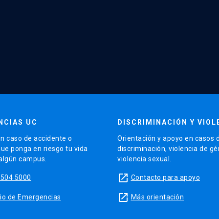
NCIAS UC
DISCRIMINACIÓN Y VIOL
n caso de accidente o
Orientación y apoyo en casos 
que ponga en riesgo tu vida
discriminación, violencia de g
 algún campus.
violencia sexual.
launch
5504 5000
Contacto para apoyo
launch
sitio de Emergencias
Más orientación