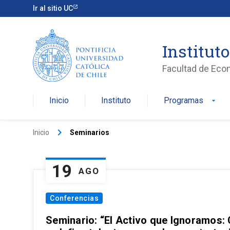
Ir al sitio UC
Institut
Facultad de Eco
Inicio
Instituto
Programas
arrow_drop_down
keyboard_arrow_right
Inicio
Seminarios
19
AGO
Conferencias
Seminario: “El Activo que Ignoramos: