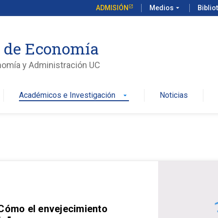
ADMISIÓN
Medios
arrow_drop_down
Biblio
o de Economía
nomía y Administración UC
Académicos e Investigación
Noticias
arrow_drop_down
 Cómo el envejecimiento