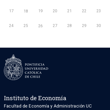
17
19
20
21
22
23
18
24
25
27
28
29
30
26
Instituto de Economía
Facultad de Economía y Administración UC