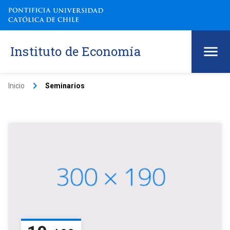
Instituto de Economía
keyboard_arrow_right
Inicio
Seminarios