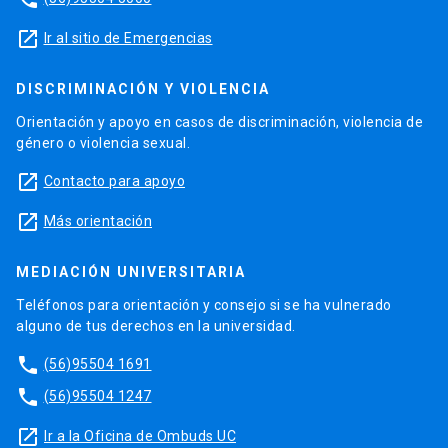
launch
Ir al sitio de Emergencias
DISCRIMINACIÓN Y VIOLENCIA
Orientación y apoyo en casos de discriminación, violencia de
género o violencia sexual.
launch
Contacto para apoyo
launch
Más orientación
MEDIACIÓN UNIVERSITARIA
Teléfonos para orientación y consejo si se ha vulnerado
alguno de tus derechos en la universidad.
phone
(56)95504 1691
phone
(56)95504 1247
launch
Ir a la Oficina de Ombuds UC