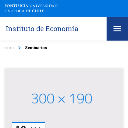
Instituto de Economía
keyboard_arrow_right
Inicio
Seminarios