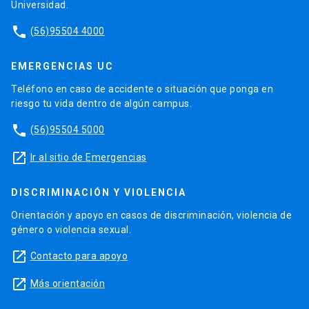
Universidad.
phone
(56)95504 4000
EMERGENCIAS UC
Teléfono en caso de accidente o situación que ponga en
riesgo tu vida dentro de algún campus.
phone
(56)95504 5000
launch
Ir al sitio de Emergencias
DISCRIMINACIÓN Y VIOLENCIA
Orientación y apoyo en casos de discriminación, violencia de
género o violencia sexual.
launch
Contacto para apoyo
launch
Más orientación