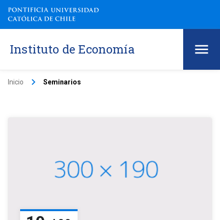
Instituto de Economía
keyboard_arrow_right
Inicio
Seminarios