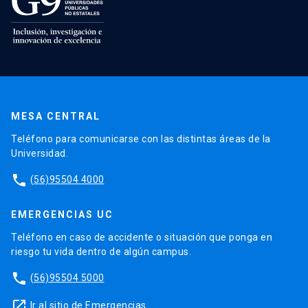
MESA CENTRAL
Teléfono para comunicarse con las distintas áreas de la
Universidad.
phone
(56)95504 4000
EMERGENCIAS UC
Teléfono en caso de accidente o situación que ponga en
riesgo tu vida dentro de algún campus.
phone
(56)95504 5000
launch
Ir al sitio de Emergencias