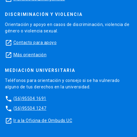
DISCRIMINACIÓN Y VIOLENCIA
Orientación y apoyo en casos de discriminación, violencia de
género o violencia sexual.
launch
Contacto para apoyo
launch
Más orientación
MEDIACIÓN UNIVERSITARIA
Teléfonos para orientación y consejo si se ha vulnerado
alguno de tus derechos en la universidad.
phone
(56)95504 1691
phone
(56)95504 1247
launch
Ir a la Oficina de Ombuds UC