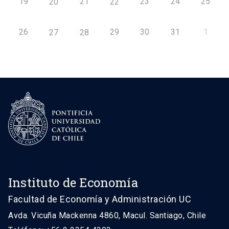
19
21
23
24
25
20
22
26
29
30
31
1
27
28
Instituto de Economía
Facultad de Economía y Administración UC
Avda. Vicuña Mackenna 4860, Macul. Santiago, Chile