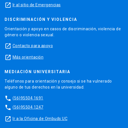
launch
Ir al sitio de Emergencias
DISCRIMINACIÓN Y VIOLENCIA
Orientación y apoyo en casos de discriminación, violencia de
género o violencia sexual.
launch
Contacto para apoyo
launch
Más orientación
MEDIACIÓN UNIVERSITARIA
Teléfonos para orientación y consejo si se ha vulnerado
alguno de tus derechos en la universidad.
phone
(56)95504 1691
phone
(56)95504 1247
launch
Ir a la Oficina de Ombuds UC