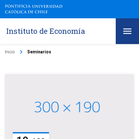
Instituto de Economía
keyboard_arrow_right
Inicio
Seminarios