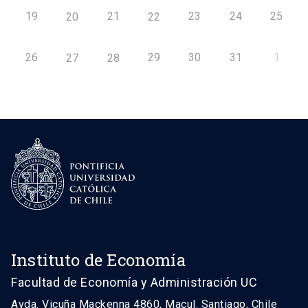
19
21
23
24
25
20
22
26
29
30
31
1
27
28
Instituto de Economía
Facultad de Economía y Administración UC
Avda. Vicuña Mackenna 4860, Macul. Santiago, Chile