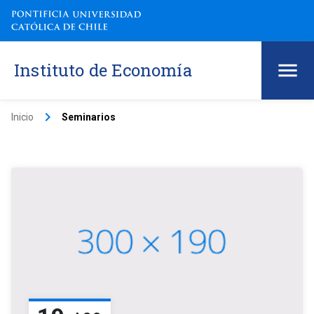
Instituto de Economía
keyboard_arrow_right
Inicio
Seminarios