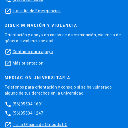
launch
Ir al sitio de Emergencias
DISCRIMINACIÓN Y VIOLENCIA
Orientación y apoyo en casos de discriminación, violencia de
género o violencia sexual.
launch
Contacto para apoyo
launch
Más orientación
MEDIACIÓN UNIVERSITARIA
Teléfonos para orientación y consejo si se ha vulnerado
alguno de tus derechos en la universidad.
phone
(56)95504 1691
phone
(56)95504 1247
launch
Ir a la Oficina de Ombuds UC