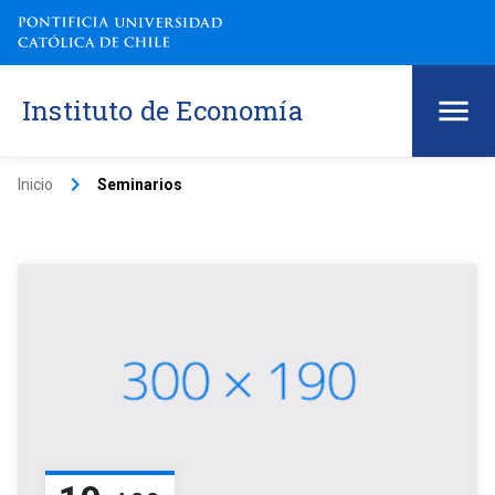
Instituto de Economía
keyboard_arrow_right
Inicio
Seminarios