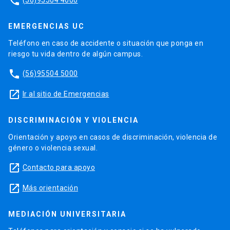
phone
EMERGENCIAS UC
Teléfono en caso de accidente o situación que ponga en
riesgo tu vida dentro de algún campus.
phone
(56)95504 5000
launch
Ir al sitio de Emergencias
DISCRIMINACIÓN Y VIOLENCIA
Orientación y apoyo en casos de discriminación, violencia de
género o violencia sexual.
launch
Contacto para apoyo
launch
Más orientación
MEDIACIÓN UNIVERSITARIA