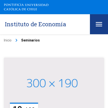
Instituto de Economía
keyboard_arrow_right
Inicio
Seminarios