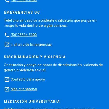
phone
EMERGENCIAS UC
Teléfono en caso de accidente o situación que ponga en
riesgo tu vida dentro de algún campus.
phone
(56)95504 5000
launch
Ir al sitio de Emergencias
DISCRIMINACIÓN Y VIOLENCIA
Orientación y apoyo en casos de discriminación, violencia de
género o violencia sexual.
launch
Contacto para apoyo
launch
Más orientación
MEDIACIÓN UNIVERSITARIA