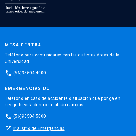
MESA CENTRAL
Teléfono para comunicarse con las distintas áreas de la
Universidad.
phone
(56)95504 4000
EMERGENCIAS UC
Teléfono en caso de accidente o situación que ponga en
riesgo tu vida dentro de algún campus.
phone
(56)95504 5000
launch
Ir al sitio de Emergencias