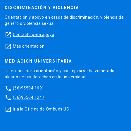
DISCRIMINACIÓN Y VIOLENCIA
Orientación y apoyo en casos de discriminación, violencia de
género o violencia sexual.
launch
Contacto para apoyo
launch
Más orientación
MEDIACIÓN UNIVERSITARIA
Teléfonos para orientación y consejo si se ha vulnerado
alguno de tus derechos en la universidad.
phone
(56)95504 1691
phone
(56)95504 1247
launch
Ir a la Oficina de Ombuds UC