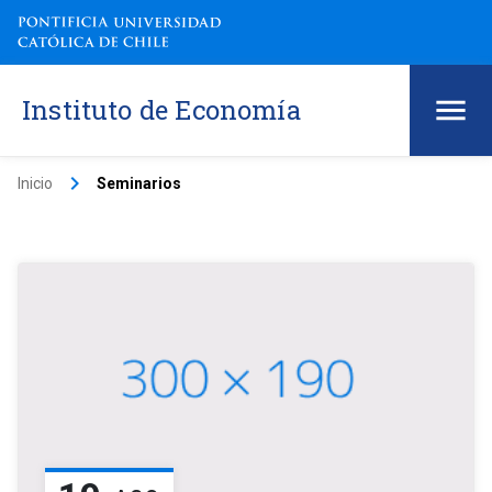
Instituto de Economía
keyboard_arrow_right
Inicio
Seminarios