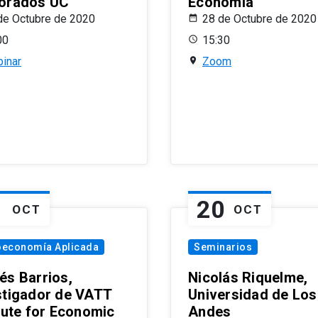
orados UC
Economía
de Octubre de 2020
28 de Octubre de 2020
00
15:30
inar
Zoom
1
20
OCT
OCT
oeconomía Aplicada
Seminarios
és Barrios,
Nicolás Riquelme,
stigador de VATT
Universidad de Los
itute for Economic
Andes