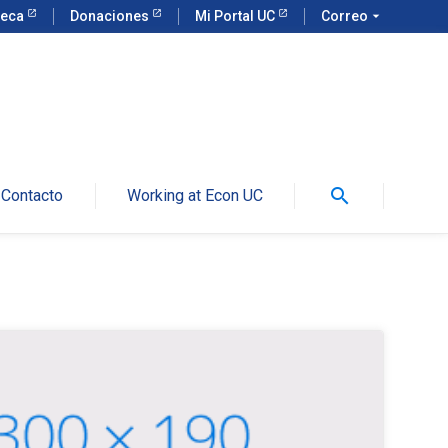
teca
Donaciones
Mi Portal UC
Correo
arrow_drop_down
search
Contacto
Working at Econ UC