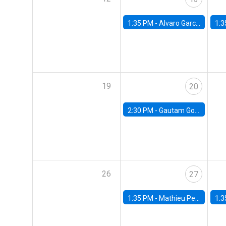
1:35 PM -
Alvaro Garcia-Marin, Universidad de Los Andes
1:3
19
20
2:30 PM -
Gautam Gowrisankaran, Columbia University
26
27
1:35 PM -
Mathieu Pedemonte, IDB
1:3