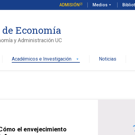
ADMISIÓN
Medios
arrow_drop_down
Biblio
o de Economía
nomía y Administración UC
Académicos e Investigación
Noticias
arrow_drop_down
 Cómo el envejecimiento