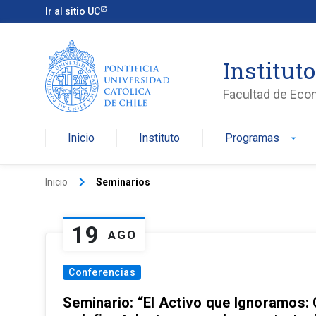
Ir al sitio UC
Institut
Facultad de Eco
Inicio
Instituto
Programas
arrow_drop_down
keyboard_arrow_right
Inicio
Seminarios
19
AGO
Conferencias
Seminario: “El Activo que Ignoramos: