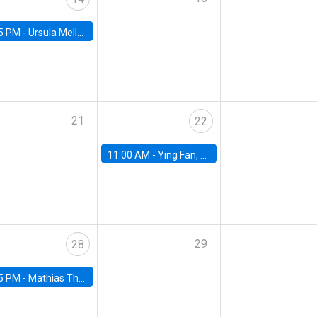
5 PM -
Ursula Mello, Insper - Institute of Education and Research
21
22
11:00 AM -
Ying Fan, University of Michigan
29
28
5 PM -
Mathias Thoenig, University of Lausanne