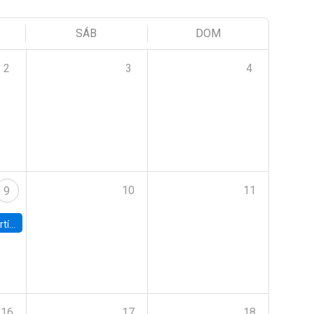
SÁB
DOM
2
3
4
10
11
9
onomía UC
16
17
18