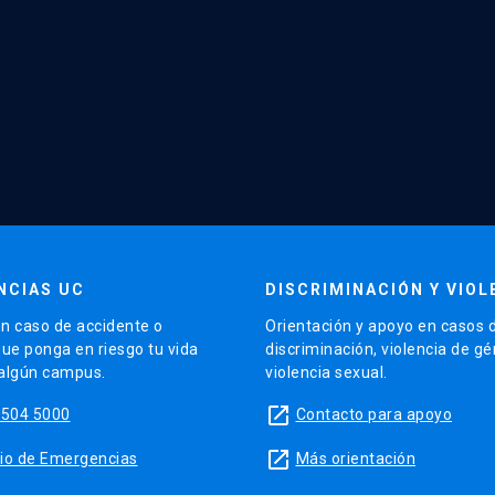
NCIAS UC
DISCRIMINACIÓN Y VIOL
n caso de accidente o
Orientación y apoyo en casos 
que ponga en riesgo tu vida
discriminación, violencia de g
 algún campus.
violencia sexual.
launch
5504 5000
Contacto para apoyo
launch
sitio de Emergencias
Más orientación