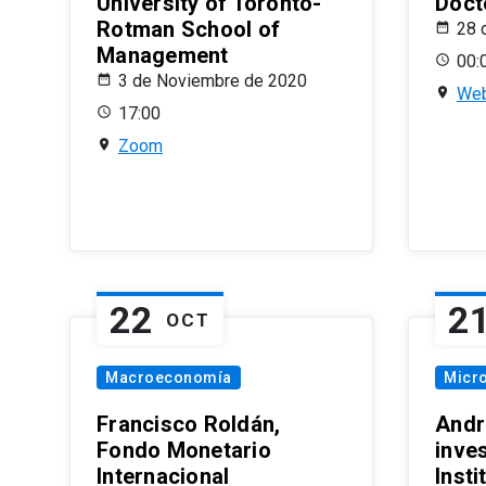
University of Toronto-
Doct
Rotman School of
28 
Management
00:
3 de Noviembre de 2020
Web
17:00
Zoom
22
2
OCT
Macroeconomía
Micr
Francisco Roldán,
Andr
Fondo Monetario
inve
Internacional
Inst