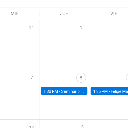
MIÉ
JUE
VIE
31
1
7
8
1:30 PM -
Seminario: “Recuperando la humanidad para progresar en la era de la IA»
1:35 PM -
Felipe Martínez, alumno Doctorado en Ec
15
14