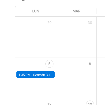
LUN
MAR
29
30
6
5
1:35 PM -
Germán Cubas, University of Houston
12
13