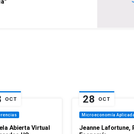
ia”
8
28
OCT
OCT
erencias
Microeconomía Aplicad
la Abierta Virtual
Jeanne Lafortune,