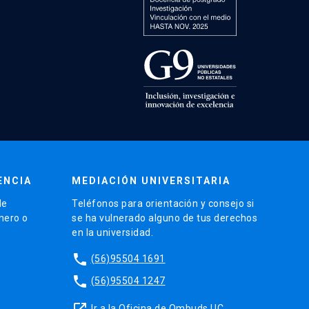
ENCIA
MEDIACIÓN UNIVERSITARIA
de
Teléfonos para orientación y consejo si
énero o
se ha vulnerado alguno de tus derechos
en la universidad.
phone
(56)95504 1691
phone
(56)95504 1247
launch
Ir a la Oficina de Ombuds UC