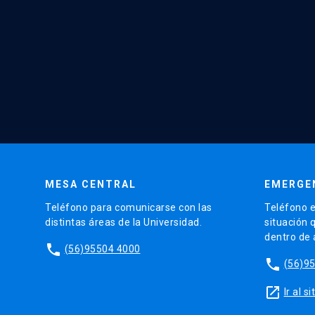
MESA CENTRAL
EMERGE
Teléfono para comunicarse con las
Teléfono e
distintas áreas de la Universidad.
situación 
dentro de
phone
(56)95504 4000
phone
(56)9
launch
Ir al 