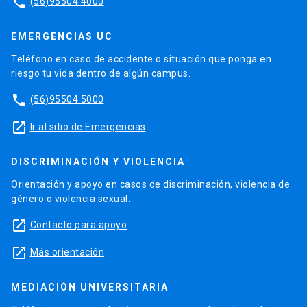
phone
(56)95504 4000
EMERGENCIAS UC
Teléfono en caso de accidente o situación que ponga en
riesgo tu vida dentro de algún campus.
phone
(56)95504 5000
launch
Ir al sitio de Emergencias
DISCRIMINACIÓN Y VIOLENCIA
Orientación y apoyo en casos de discriminación, violencia de
género o violencia sexual.
launch
Contacto para apoyo
launch
Más orientación
MEDIACIÓN UNIVERSITARIA