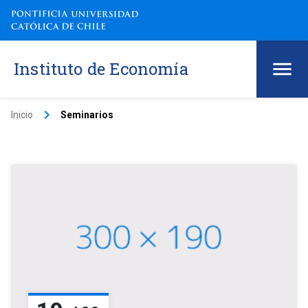
Instituto de Economía
keyboard_arrow_right
Inicio
Seminarios