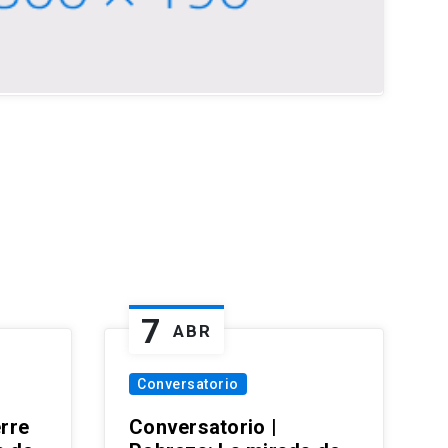
7
ABR
Conversatorio
erre
Conversatorio |