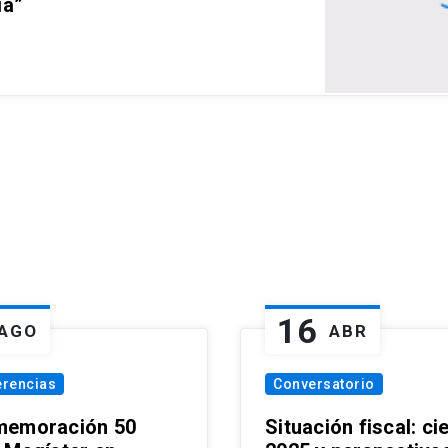
ia”
16
AGO
ABR
erencias
Conversatorio
emoración 50
Situación fiscal: ci