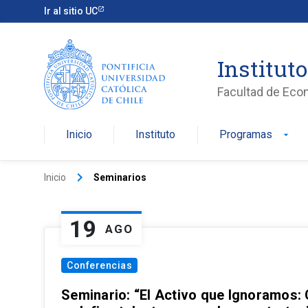
Ir al sitio UC
Institut
Facultad de Eco
Inicio
Instituto
Programas
arrow_drop_down
keyboard_arrow_right
Inicio
Seminarios
19
AGO
Conferencias
Seminario: “El Activo que Ignoramos: