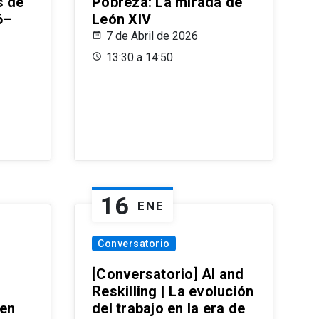
s de
Pobreza: La mirada de
6–
León XIV
7 de Abril de 2026
13:30 a 14:50
16
ENE
Conversatorio
[Conversatorio] AI and
Reskilling | La evolución
 en
del trabajo en la era de