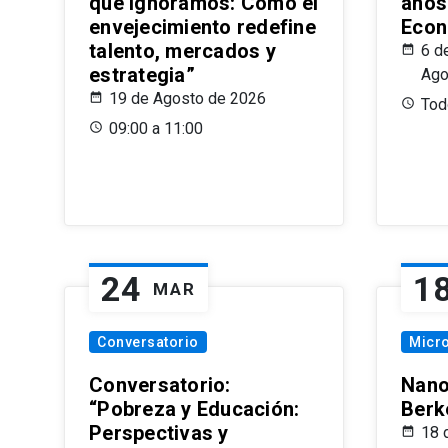
que Ignoramos: Cómo el
años
envejecimiento redefine
Econ
talento, mercados y
6 d
estrategia”
Ago
19 de Agosto de 2026
Todo
09:00 a 11:00
24
1
MAR
Conversatorio
Micr
Conversatorio:
Nano
“Pobreza y Educación:
Berk
Perspectivas y
18 