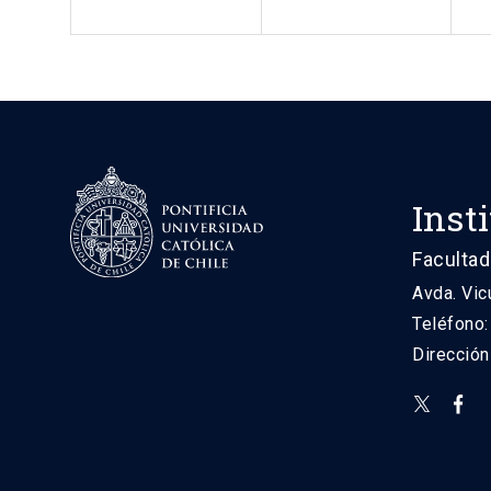
Inst
Facultad
Avda. Vic
Teléfono
Direcció