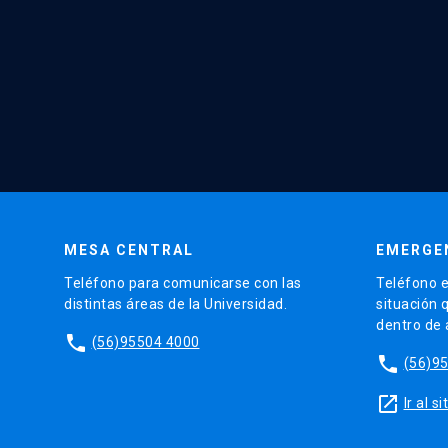
MESA CENTRAL
EMERGE
Teléfono para comunicarse con las
Teléfono e
distintas áreas de la Universidad.
situación 
dentro de
phone
(56)95504 4000
phone
(56)9
launch
Ir al 