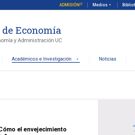
ADMISIÓN
Medios
arrow_drop_down
Biblio
o de Economía
nomía y Administración UC
Académicos e Investigación
Noticias
arrow_drop_down
 Cómo el envejecimiento