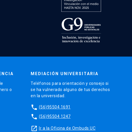
ENCIA
MEDIACIÓN UNIVERSITARIA
de
Teléfonos para orientación y consejo si
énero o
se ha vulnerado alguno de tus derechos
en la universidad.
phone
(56)95504 1691
phone
(56)95504 1247
launch
Ir a la Oficina de Ombuds UC