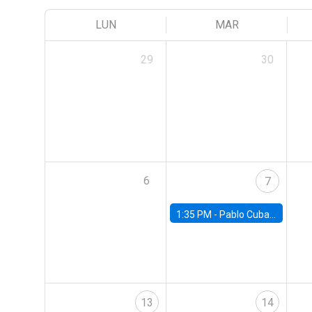
LUN
MAR
29
30
6
7
1:35 PM -
Pablo Cuba, FED Board
13
14