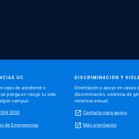
NCIAS UC
DISCRIMINACIÓN Y VIOL
n caso de accidente o
Orientación y apoyo en casos 
que ponga en riesgo tu vida
discriminación, violencia de g
 algún campus.
violencia sexual.
launch
5504 5000
Contacto para apoyo
launch
sitio de Emergencias
Más orientación