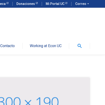
teca
Donaciones
Mi Portal UC
Correo
arrow_drop_down
search
Contacto
Working at Econ UC