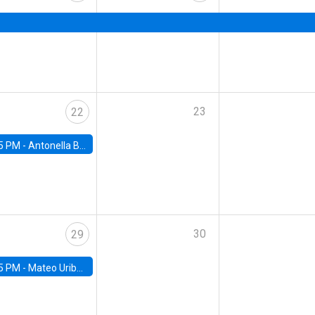
23
22
5 PM -
Antonella Bancalari, Institute for Fiscal Studies (IFS) and Research Associate at University College London (UCL)
30
29
5 PM -
Mateo Uribe-Castro, Universidad de los Andes (Colombia)