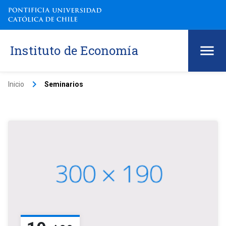
Instituto de Economía
keyboard_arrow_right
Inicio
Seminarios