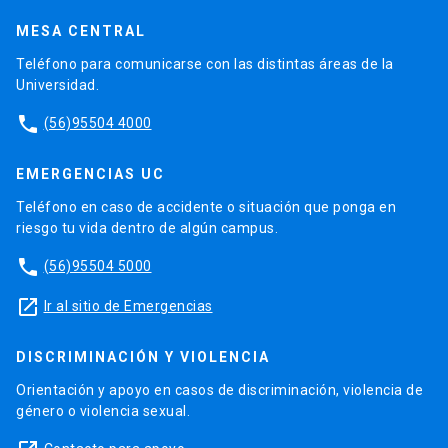
MESA CENTRAL
Teléfono para comunicarse con las distintas áreas de la
Universidad.
phone
(56)95504 4000
EMERGENCIAS UC
Teléfono en caso de accidente o situación que ponga en
riesgo tu vida dentro de algún campus.
phone
(56)95504 5000
launch
Ir al sitio de Emergencias
DISCRIMINACIÓN Y VIOLENCIA
Orientación y apoyo en casos de discriminación, violencia de
género o violencia sexual.