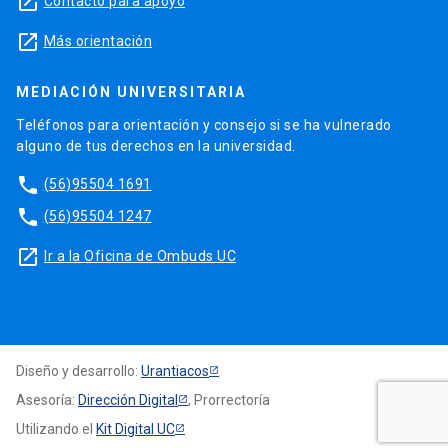
launch
Contacto para apoyo
launch
Más orientación
MEDIACIÓN UNIVERSITARIA
Teléfonos para orientación y consejo si se ha vulnerado
alguno de tus derechos en la universidad.
phone
(56)95504 1691
phone
(56)95504 1247
launch
Ir a la Oficina de Ombuds UC
Diseño y desarrollo:
Urantiacos
Asesoría:
Dirección Digital
, Prorrectoría
Utilizando el
Kit Digital UC