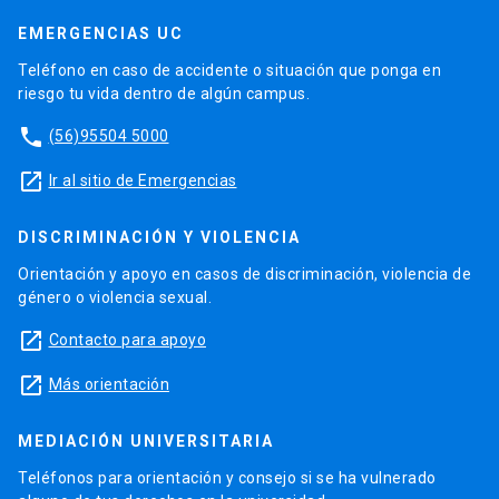
EMERGENCIAS UC
Teléfono en caso de accidente o situación que ponga en
riesgo tu vida dentro de algún campus.
phone
(56)95504 5000
launch
Ir al sitio de Emergencias
DISCRIMINACIÓN Y VIOLENCIA
Orientación y apoyo en casos de discriminación, violencia de
género o violencia sexual.
launch
Contacto para apoyo
launch
Más orientación
MEDIACIÓN UNIVERSITARIA
Teléfonos para orientación y consejo si se ha vulnerado