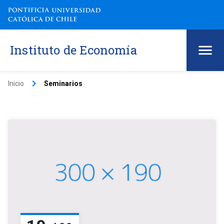
Instituto de Economía
keyboard_arrow_right
Inicio
Seminarios