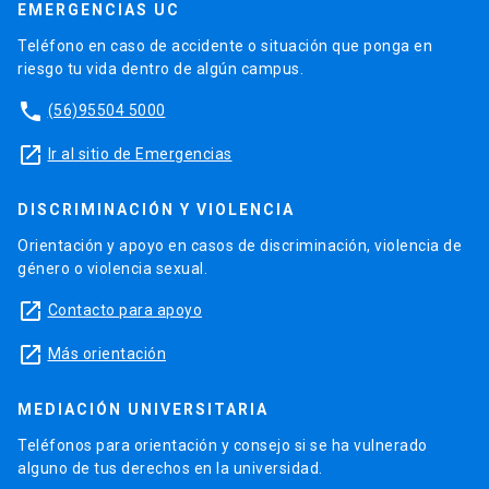
EMERGENCIAS UC
Teléfono en caso de accidente o situación que ponga en
riesgo tu vida dentro de algún campus.
phone
(56)95504 5000
launch
Ir al sitio de Emergencias
DISCRIMINACIÓN Y VIOLENCIA
Orientación y apoyo en casos de discriminación, violencia de
género o violencia sexual.
launch
Contacto para apoyo
launch
Más orientación
MEDIACIÓN UNIVERSITARIA
Teléfonos para orientación y consejo si se ha vulnerado
alguno de tus derechos en la universidad.