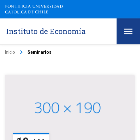
Instituto de Economía
keyboard_arrow_right
Inicio
Seminarios