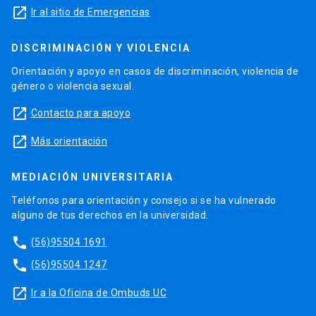
launch
Ir al sitio de Emergencias
DISCRIMINACIÓN Y VIOLENCIA
Orientación y apoyo en casos de discriminación, violencia de
género o violencia sexual.
launch
Contacto para apoyo
launch
Más orientación
MEDIACIÓN UNIVERSITARIA
Teléfonos para orientación y consejo si se ha vulnerado
alguno de tus derechos en la universidad.
phone
(56)95504 1691
phone
(56)95504 1247
launch
Ir a la Oficina de Ombuds UC