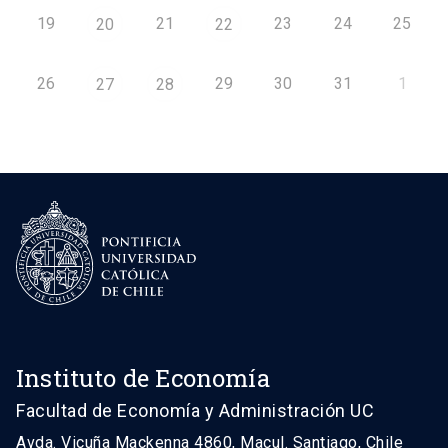
19
21
23
24
25
20
22
26
29
30
31
1
27
28
Instituto de Economía
Facultad de Economía y Administración UC
Avda. Vicuña Mackenna 4860, Macul. Santiago, Chile