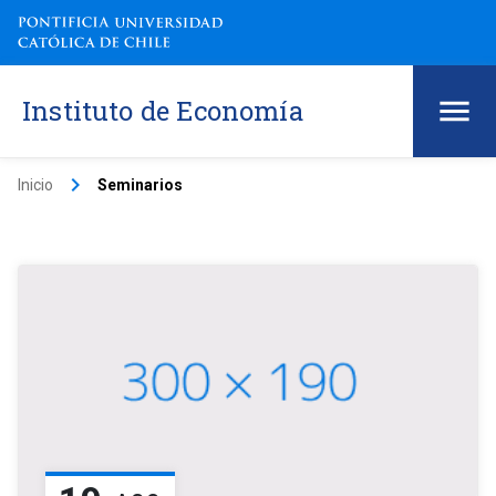
Instituto de Economía
keyboard_arrow_right
Inicio
Seminarios