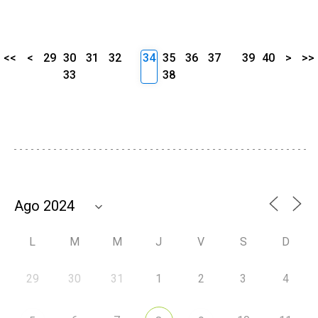
<<
<
29
30
31
32
34
35
36
37
39
40
>
>>
33
38
L
M
M
J
V
S
D
29
30
31
1
2
3
4