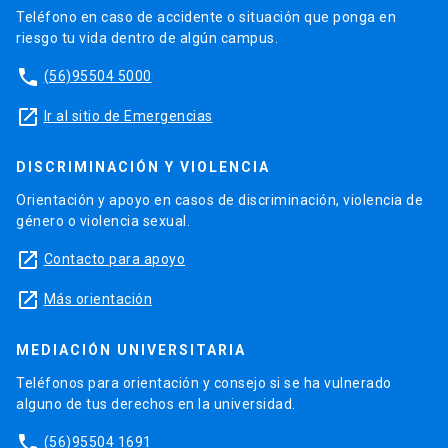
Teléfono en caso de accidente o situación que ponga en
riesgo tu vida dentro de algún campus.
phone
(56)95504 5000
launch
Ir al sitio de Emergencias
DISCRIMINACIÓN Y VIOLENCIA
Orientación y apoyo en casos de discriminación, violencia de
género o violencia sexual.
launch
Contacto para apoyo
launch
Más orientación
MEDIACIÓN UNIVERSITARIA
Teléfonos para orientación y consejo si se ha vulnerado
alguno de tus derechos en la universidad.
phone
(56)95504 1691