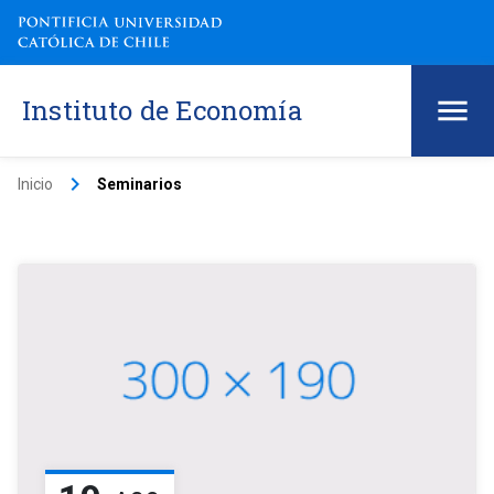
Instituto de Economía
keyboard_arrow_right
Inicio
Seminarios