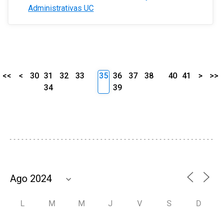
Administrativas UC
<<
<
30
31
32
33
35
36
37
38
40
41
>
>>
34
39
L
M
M
J
V
S
D