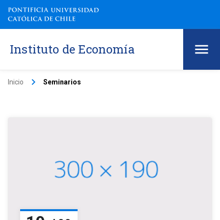
Instituto de Economía
keyboard_arrow_right
Inicio
Seminarios