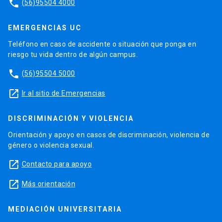
phone
(56)95504 4000
EMERGENCIAS UC
Teléfono en caso de accidente o situación que ponga en
riesgo tu vida dentro de algún campus.
phone
(56)95504 5000
launch
Ir al sitio de Emergencias
DISCRIMINACIÓN Y VIOLENCIA
Orientación y apoyo en casos de discriminación, violencia de
género o violencia sexual.
launch
Contacto para apoyo
launch
Más orientación
MEDIACIÓN UNIVERSITARIA